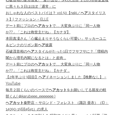
石破首相の髪形激変?「髪が茂る」SNS大注目 ２日の理容室直後
に黒々も３日はほぼ「通常」に
おしゃれな人のベストバイは？ vol.50【naki／
ヘア
スタイリス
ト】| ファッション – ELLE
デート前にプロの
ヘアカット
で…… 大変身ぶりに「同一人物
か??」「これは救世主だね」【カナダ】
本田真凜さん「心臓止まりそうなくらい可愛い」サッカーユニ
＆ピンクのリボン新
ヘア
披露
石破茂首相の
ヘア
スタイルがたった1日でフサフサに？「増税内
閣から増毛内閣になるとは」と皮肉 …
デート前にプロの
ヘアカット
で…… 大変身ぶりに「同一人物
か??」「これは救世主だね」【カナダ …
【2年半ぶり3回目】
ヘア
ドネーションしました【晩酌なし】 –
YouTube
毎月２回くらいのペースで
ヘアカット
をお願いしてる親友の軽
部くん( @karubeee_eeeeeee )
ヘアカット
秦野店 – サロンド・フォレスト （諏訪 亜衣）（ID：
14090-15684641）の求人