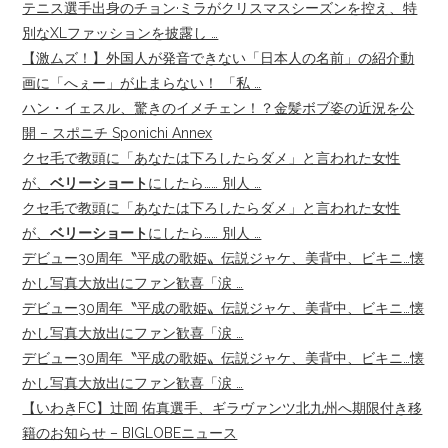
テニス選手出身のチョン·ミラがクリスマスシーズンを控え、特
別なXLファッションを披露し …
【激ムズ！】外国人が発音できない「日本人の名前」の紹介動
画に「へぇー」が止まらない！ 「私 …
ハン・イェスル、驚きのイメチェン！？金髪ボブ姿の近況を公
開 – スポニチ Sponichi Annex
クセ毛で教頭に「あなたは下ろしたらダメ」と言われた女性
が、
ベリーショート
にしたら…… 別人 …
クセ毛で教頭に「あなたは下ろしたらダメ」と言われた女性
が、
ベリーショート
にしたら…… 別人 …
デビュー30周年〝平成の歌姫〟伝説ジャケ、美背中、ビキニ…懐
かし写真大放出にファン歓喜「涙 …
デビュー30周年〝平成の歌姫〟伝説ジャケ、美背中、ビキニ…懐
かし写真大放出にファン歓喜「涙 …
デビュー30周年〝平成の歌姫〟伝説ジャケ、美背中、ビキニ…懐
かし写真大放出にファン歓喜「涙 …
【いわきFC】辻岡 佑真選手、ギラヴァンツ北九州へ期限付き移
籍のお知らせ – BIGLOBEニュース