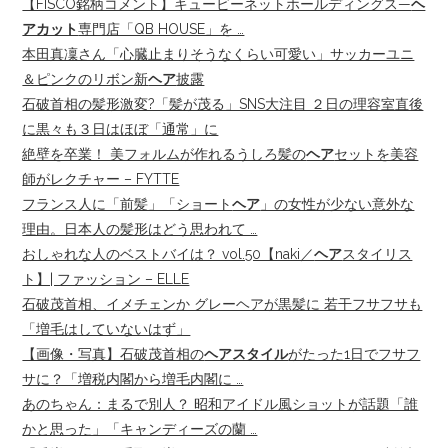
【FISCO銘柄コメント】キュービーネットホールディングス—
ヘ
アカット
専門店「QB HOUSE」を …
本田真凜さん「心臓止まりそうなくらい可愛い」サッカーユニ
＆ピンクのリボン新
ヘア
披露
石破首相の髪形激変?「髪が茂る」SNS大注目 ２日の理容室直後
に黒々も３日はほぼ「通常」に
絶壁を卒業！ 美フォルムが作れるうしろ髪の
ヘア
セットを美容
師がレクチャー – FYTTE
フランス人に「前髪」「ショート
ヘア
」の女性が少ない意外な
理由。日本人の髪形はどう思われて …
おしゃれな人のベストバイは？ vol.50【naki／
ヘア
スタイリス
ト】| ファッション – ELLE
石破茂首相、イメチェンか グレーヘアが黒髪に 若干フサフサも
「増毛はしていないはず」
【画像・写真】石破茂首相の
ヘアスタイル
がたった1日でフサフ
サに？「増税内閣から増毛内閣に …
あのちゃん：まるで別人？ 昭和アイドル風ショットが話題「誰
かと思った」「キャンディーズの蘭 …