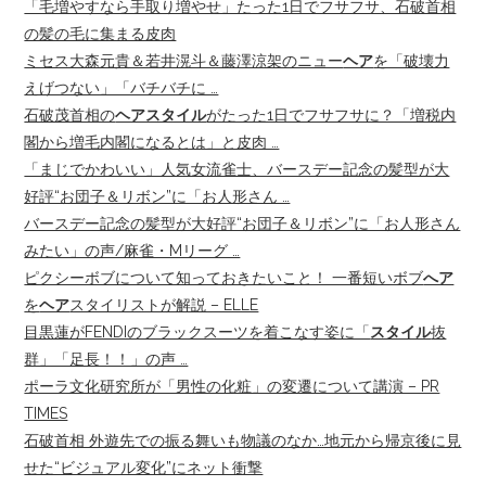
「毛増やすなら手取り増やせ」たった1日でフサフサ、石破首相
の髪の毛に集まる皮肉
ミセス大森元貴＆若井滉斗＆藤澤涼架のニュー
ヘア
を「破壊力
えげつない」「バチバチに …
石破茂首相の
ヘアスタイル
がたった1日でフサフサに？「増税内
閣から増毛内閣になるとは」と皮肉 …
「まじでかわいい」人気女流雀士、バースデー記念の髪型が大
好評“お団子＆リボン”に「お人形さん …
バースデー記念の髪型が大好評“お団子＆リボン”に「お人形さん
みたい」の声/麻雀・Mリーグ …
ピクシーボブについて知っておきたいこと！ 一番短いボブ
へア
を
ヘア
スタイリストが解説 – ELLE
目黒蓮がFENDIのブラックスーツを着こなす姿に「
スタイル
抜
群」「足長！！」の声 …
ポーラ文化研究所が「男性の化粧」の変遷について講演 – PR
TIMES
石破首相 外遊先での振る舞いも物議のなか…地元から帰京後に見
せた“ビジュアル変化”にネット衝撃