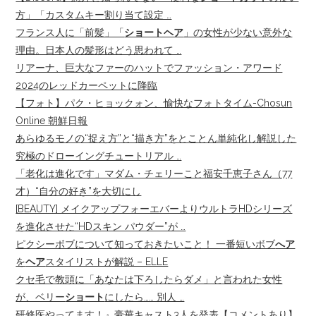
方」「カスタムキー割り当て設定 …
フランス人に「前髪」「
ショートヘア
」の女性が少ない意外な
理由。日本人の髪形はどう思われて …
リアーナ、巨大なファーのハットでファッション・アワード
2024のレッドカーペットに降臨
【フォト】パク・ヒョックォン、愉快なフォトタイム-Chosun
Online 朝鮮日報
あらゆるモノの“捉え方”と“描き方”をとことん単純化し解説した
究極のドローイングチュートリアル …
「老化は進化です」マダム・チェリーこと福安千恵子さん（77
才）“自分の好き”を大切にし
[BEAUTY] メイクアップフォーエバーよりウルトラHDシリーズ
を進化させた“HDスキン パウダー”が …
ピクシーボブについて知っておきたいこと！ 一番短いボブ
へア
を
ヘア
スタイリストが解説 – ELLE
クセ毛で教頭に「あなたは下ろしたらダメ」と言われた女性
が、ベリー
ショート
にしたら…… 別人 …
研修医やってます！』豪華キャスト3人を発表【コメントあり】