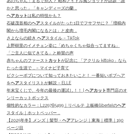
あのちゃん：まるで別人？ 昭和アイドル風ショットが話題「誰
かと思った」「キャンディーズの蘭 …
ヘアカット
は私の特技かも？
石破茂首相の
ヘア
スタイルがたった1日でフサフサに？「増税内
閣から増毛内閣になるとは」と皮肉 …
さよならの続き
ヘア
スタイル – TikTok
上野樹里のイメチェン姿に「めちゃくちゃ似合ってますね」
「ご主人に似てきてる」と称賛の声
赤ちゃんのファースト
カット
が記念に 「アクリル kittoko」なら
たった生涯で … – マイナビ子育て
ピクシーボブについて知っておきたいこと！ 一番短いボブへア
を
ヘア
スタイリストが解説 – ELLE
年末宝くじで、今年の最後の運試し！！ |
ヘアカット
専門店のオ
ンリーカットボックス
個性的なカラー：L229785499｜リベルテ 上板橋(liberte)の
ヘア
スタイル｜ホットペッパー …
【2025年冬】メンズ｜髪型・
ヘア
アレンジ｜東海｜標準｜190
ページ目