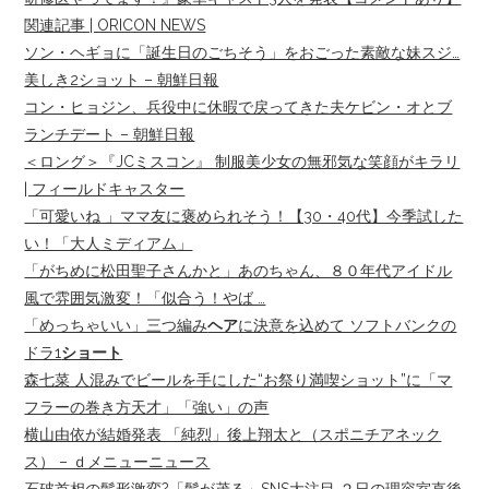
関連記事 | ORICON NEWS
ソン・ヘギョに「誕生日のごちそう」をおごった素敵な妹スジ…
美しき2ショット – 朝鮮日報
コン・ヒョジン、兵役中に休暇で戻ってきた夫ケビン・オとブ
ランチデート – 朝鮮日報
＜ロング＞『JCミスコン』 制服美少女の無邪気な笑顔がキラリ
| フィールドキャスター
「可愛いね 」ママ友に褒められそう！【30・40代】今季試した
い！「大人ミディアム」
「がちめに松田聖子さんかと」あのちゃん、８０年代アイドル
風で雰囲気激変！「似合う！やば …
「めっちゃいい」三つ編み
ヘア
に決意を込めて ソフトバンクの
ドラ1
ショート
森七菜 人混みでビールを手にした“お祭り満喫ショット”に「マ
フラーの巻き方天才」「強い」の声
横山由依が結婚発表 「純烈」後上翔太と（スポニチアネック
ス） – ｄメニューニュース