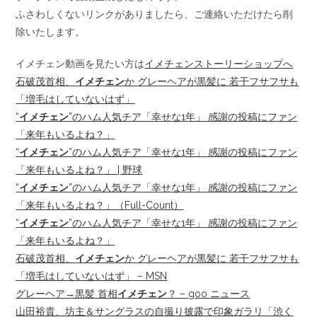
ふさわしくないリンクがありましたら、ご連絡いただけたら削
除いたします。
イメチェン動画を見たい方は
イメチェンストーリーショップへ
石破茂首相、
イメチェン
か グレーヘアが黒髪に 若干フサフサも
「増毛はしていないはず」
“
イメチェン
”のハム人気チア「幸せな1年」 感謝の投稿にファン
「来年もいるよね？」
“
イメチェン
”のハム人気チア「幸せな1年」 感謝の投稿にファン
「来年もいるよね？」 | 野球
“
イメチェン
”のハム人気チア「幸せな1年」 感謝の投稿にファン
「来年もいるよね？」（Full-Count）
“
イメチェン
”のハム人気チア「幸せな1年」 感謝の投稿にファン
「来年もいるよね？」
石破茂首相、
イメチェン
か グレーヘアが黒髪に 若干フサフサも
「増毛はしていないはず」 – MSN
グレーヘア→黒髪 首相
イメチェン
？ – goo ニュース
山田裕貴、坊主＆サングラスの自撮り披露で印象ガラリ「渋く