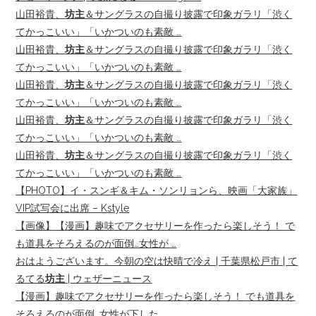
山田裕貴、
坊主
＆サングラスの自撮り披露で印象ガラリ「渋く
てかっこいい」「いかついのも素敵 …
山田裕貴、
坊主
＆サングラスの自撮り披露で印象ガラリ「渋く
てかっこいい」「いかついのも素敵 …
山田裕貴、
坊主
＆サングラスの自撮り披露で印象ガラリ「渋く
てかっこいい」「いかついのも素敵 …
山田裕貴、
坊主
＆サングラスの自撮り披露で印象ガラリ「渋く
てかっこいい」「いかついのも素敵 …
山田裕貴、
坊主
＆サングラスの自撮り披露で印象ガラリ「渋く
てかっこいい」「いかついのも素敵 …
【PHOTO】イ・スンギ＆キム・ソンリョンら、映画「大家族」
VIP試写会に出席 – Kstyle
【画像】【漫画】趣味でアクセサリーを作ったら楽しそう！ で
も道具をそろえるのが面倒…女性が …
おはようございます。今朝の空は快晴で冷え | 千葉県松戸市 | て
るてる
坊主
| ウェザーニュース
【漫画】趣味でアクセサリーを作ったら楽しそう！ でも道具を
そろえるのが面倒…女性が下した …