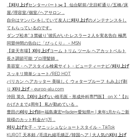
【
刈り上げ
センターパート✂️ 】 仙台駅前/北目町通り/五橋/床
屋/理容室/個室/ヘアサロン …
自分はマンバンをしていて友人に
刈り上げ
のメンテナンスをし
てもらっているのです…
ダンプ松本“３禁破り”彼氏がいたレスラー２人を実名告白 極悪
同盟仲間の告白に「びっくり」 – MSN
【楽天市場】
刈り上げ
コーム トリム ツール ヘアカットベルト
長さ調節可能 プロ理髪師 …
美容室・ヘアスタイル検索サイト・ビューティーナビ/
刈り上げ
スッキリ簡単ショート/RED HOT
バリカン ヘアカッター 美味しく ウォタープルーフ もみ上げ剃
り
刈り上げ
– europ-alu.com
沖田 英久【
刈り上げ
ない植毛医・形成外科専門医】 on X: "【お
かげさまで4周年】 私が勤めている …
豊田の
刈り上げ
師✂︎福島康宏✂︎fade✂︎愛知県✂︎ | 来年1月からご新
規様のカット料金が3万 …
刈り上げ
女子 – マニッシュなショートスタイル – TikTok
KUROT 天本頼 /毛流れ縮毛矯正/韓国ヘア | 大人気の
刈り上げ