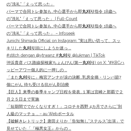
の“洗礼”「えって思った」
パーマで合同トレ参加も…中心選手から即
丸刈り
指令 18歳へ
の"洗礼"「えって思った」 | Full-Count
パーマで合同トレ参加も…中心選手から即
丸刈り
指令 18歳へ
の“洗礼”「えって思った」 – Infoseek
Junichi Shimada Official on Instagram: "実は思い切って、スッ
キリした
丸刈り
頭にしようか迷っ …
#stitch dengan @ytrwanz #
丸刈り
@lukman | TikTok
沖浜貴彦 バス路線探検家ちょんびん(第一
丸刈り
) on X: "#KBCハ
ッピーアワー個人的に一押しの …
「また
丸刈り
に」梅宮アンナが涙の決断…乳房全摘・リンパ節7
個にがん 待ち受ける抗がん剤治療
【巨人】来季の春季キャンプ日程を発表…１軍は宮崎と那覇で２
月２５日まで実施
「短期間ででかくなりすぎ！」コロチキ西野 4カ月でさらに“別
人級のマッチョ … – au Webポータル
【嘘解きレトリック】唐田えりか「告知無し“ステルス”出演」で
見せていた「『極悪女王』からの …