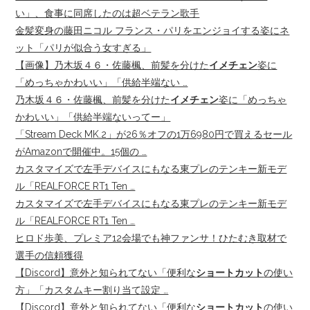
い」、食事に同席したのは超ベテラン歌手
金髪変身の藤田ニコル フランス・パリをエンジョイする姿にネ
ット「パリが似合う女すぎる」
【画像】乃木坂４６・佐藤楓、前髪を分けた
イメチェン
姿に
「めっちゃかわいい」「供給半端ない …
乃木坂４６・佐藤楓、前髪を分けた
イメチェン
姿に「めっちゃ
かわいい」「供給半端ないってー」
「Stream Deck MK.2」が26％オフの1万6980円で買えるセール
がAmazonで開催中。15個の …
カスタマイズで左手デバイスにもなる東プレのテンキー新モデ
ル「REALFORCE RT1 Ten …
カスタマイズで左手デバイスにもなる東プレのテンキー新モデ
ル「REALFORCE RT1 Ten …
ヒロド歩美、プレミア12会場でも神ファンサ！ひたむき取材で
選手の信頼獲得
【Discord】意外と知られてない「便利な
ショートカット
の使い
方」「カスタムキー割り当て設定 …
【Discord】意外と知られてない「便利な
ショートカット
の使い