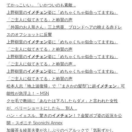
てかっこいい」「いかついのも素敵 …
上野樹里の
イメチェン
姿に「めちゃくちゃ似合ってますね」
「ご主人に似てきてる」と称賛の声
「外国のお人形さん」三上悠亜、ブロンドヘアの映える赤ドレ
スのオフショットに反響
上野樹里の
イメチェン
姿に「めちゃくちゃ似合ってますね」
「ご主人に似てきてる」と称賛の声
上野樹里の
イメチェン
姿に「めちゃくちゃ似合ってますね」
「ご主人に似てきてる」と称賛の声 …
上野樹里の
イメチェン
姿に「めちゃくちゃ似合ってますね」
「ご主人に似てきてる」と称賛の声
松本人志「地上波復帰」で「“まさかの髪型”に超
イメチェン
」可
能性が急浮上！ – MSN
クセ毛で教頭に「あなたは下ろしたらダメ」と言われた女性
が、ベリーショートにしたら…… 別人 …
ハン・イェスル、驚きの
イメチェン
！？金髪ボブ姿の近況を公
開 – スポニチ Sponichi Annex
加藤茶＆綾菜夫妻が久しぶりのペアルックで「気恥ずかし