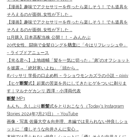
【漫画】趣味でアクセサリーを作ったら楽しそう！ でも道具を
そろえるのが面倒…女性が下した …
【漫画】趣味でアクセサリーを作ったら楽しそう！ でも道具を
そろえるのが面倒…女性が下した …
11月購入 日本高配当株 公開！！ – みんかぶ
20代女性、闘病で金髪ロングを
坊主
に「今はリフレッシュ中」
– ライブドアニュース
【光る君へ】上地雄輔「髪を一気に切った」“弟”のオフショット
を披露→「絶対寒いよね」「頭から …
#バッサリ 学長の口止め料 – ラショウモンカズラの小説 – pixiv
【ヒゲ
断髪
式】起業の苦楽を共にしてきたヒゲをついに剃りま
す｜マルナゲカンリ 西澤・小澤両代表
断髪
MP3
もんち、久しぶり
断髪
式をとりおこなう（Today's Instagram
Stories 2024年7月23日） – YouTube
画像・写真 佐藤大空＆向井理、本編では見られない仲良しショ
ットに「優しそうな向井さんに安心 …
本編では見られない仲良しショットに「優しそうな向井さんに