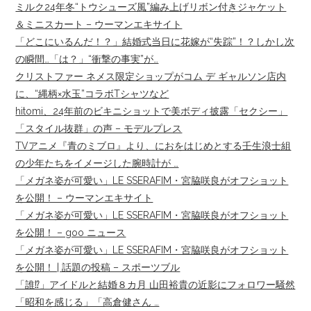
ミルク24年冬“トウシューズ風”編み上げリボン付きジャケット
＆ミニスカート – ウーマンエキサイト
「どこにいるんだ！？」結婚式当日に花嫁が“失踪”！？しかし次
の瞬間…「は？」“衝撃の事実”が…
クリストファー ネメス限定ショップがコム デ ギャルソン店内
に、“縄柄×水玉”コラボTシャツなど
hitomi、24年前のビキニショットで美ボディ披露「セクシー」
「スタイル抜群」の声 – モデルプレス
TVアニメ『青のミブロ』より、におをはじめとする壬生浪士組
の少年たちをイメージした腕時計が …
「メガネ姿が可愛い」LE SSERAFIM・宮脇咲良がオフショット
を公開！ – ウーマンエキサイト
「メガネ姿が可愛い」LE SSERAFIM・宮脇咲良がオフショット
を公開！ – goo ニュース
「メガネ姿が可愛い」LE SSERAFIM・宮脇咲良がオフショット
を公開！ | 話題の投稿 – スポーツブル
「誰⁉」アイドルと結婚８カ月 山田裕貴の近影にフォロワー騒然
「昭和を感じる」「高倉健さん …