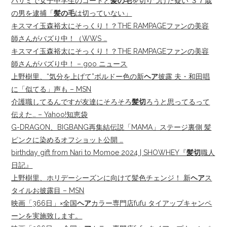
ハサミで女子中学生のコートと
髪の毛
を切りつけた疑い ３７歳
の男を逮捕「
髪の毛
は切っていない」
キスマイ玉森裕太にそっくり！？THE RAMPAGEファンの美容
師さんがバズり中！（WWS …
キスマイ玉森裕太にそっくり！？THE RAMPAGEファンの美容
師さんがバズり中！ – goo ニュース
上野樹里、“気分を上げて”ボルドー色の新
ヘア
披露 夫・和田唱
に「似てる」声も – MSN
介護職してるんですが友達にそろそろ
髪切
ろうと思ってるって
伝えた… – Yahoo!知恵袋
G-DRAGON、BIGBANG再集結伝説「MAMA」ステージ裏側 髪
ピンクに染めるオフショット公開 …
birthday gift from Nari to Momoe 2024 | SHOWHEY『
髪切
職人
日記』
上野樹里、ホリデーシーズンに向けて髪色チェンジ！ 新
ヘア
ス
タイルお披露目 – MSN
映画「366日」×全国
ヘア
カラー専門店fufu タイアップキャンペ
ーンを実施致します。