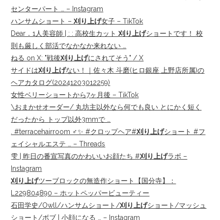
センターパート … – Instagram
ハンサムショート –
刈り上げ
女子 – TikTok
Dear．1人美容師 | : : 高校生カット
刈り上げ
ショートです！ 校
則も厳しく部活でなかなか来れない …
ねる on X: "戦後
刈り上げ
にされてそう" / X
サイドは
刈り上げ
ない！｜佐々木 斗磨(ヒロ銀座 上野店所属)の
ヘアカタログ(20241203012259)
女性ベリーショートから7ヶ月後 – TikTok
\おまかせオーダー/ 丸坊主以外なら何でも良い とにかく短く
だったから トップ以外3mmで …
. #terracehairroom ‍♂️✨️ #クロップヘア#
刈り上げ
ショート #フ
ェイシャルエステ … – Threads
雫 | 昨日の番宣写真のかわいいお顔たち #
刈り上げ
ラボ –
Instagram
刈り上げ
ツーブロックの無造作ショート【国分寺】：
L229804890 – ホットペッパービューティー
石田学史/Owll/ハンサムショート/
刈り上げ
ショート/マッシュ
ショート/ボブ | 小顔になる … – Instagram