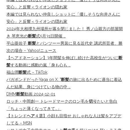
安心」と反響＜ライオンの隠れ家
本編では見られない仲良しショットに「優しそうな向井さんに
安心」と反響＜ライオンの隠れ家
2024年大相撲九州場所が幕を閉じました！ 秀ノ山親方の部屋開
き 琴恵光の
断髪
式5月31日開催 …
平山亜佐子
断髪
とパンツーー男装に見る近代史 講武所芸者、勝
次の場合 – Yahoo!ニュース
【ヘアドネーション】3年間髪を伸ばし続けた高校生がついに
断
髪
する動画に感動の嵐「身も心も …
福山潤
断髪
式 – TikTok
バガボンドだったYaga on X: "
断髪
の旅に出るために適当に着込
んだ結果、身につけている物の中 …
DMM
断髪
動画 2024-12-01
ロッチ・中岡創一 トレードマークのロン毛を
切り
たいと告白
「ちょっと薄くなってきて…」
【トレンド
ヘア
４選】小顔も目指せ おしゃれな人は髪をアプデ
してる – MSN