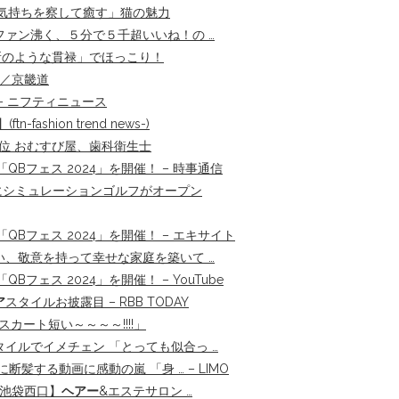
気持ちを察して癒す」猫の魅力
ァン沸く、５分で５千超いいね！の …
所のような貫禄」でほっこり！
 ／京畿道
– ニフティニュース
】(ftn-fashion trend news-)
位 おむすび屋、歯科衛生士
QBフェス 2024」を開催！ – 時事通信
」にシミュレーションゴルフがオープン
QBフェス 2024」を開催！ – エキサイト
、敬意を持って幸せな家庭を築いて …
フェス 2024」を開催！ – YouTube
ア
スタイルお披露目 – RBB TODAY
カート短い～～～～!!!!」
タイルでイメチェン 「とっても似合っ …
する動画に感動の嵐 「身 … – LIMO
 【池袋西口】
ヘアー
&エステサロン …