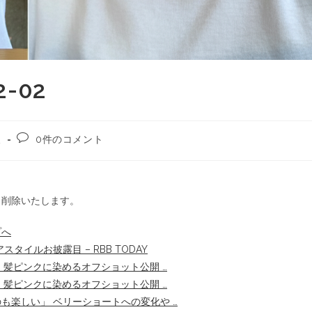
-02
報
0件のコメント
ら削除いたします。
プへ
イルお披露目 – RBB TODAY
裏側 髪ピンクに染めるオフショット公開 …
裏側 髪ピンクに染めるオフショット公開 …
楽しい」 ベリーショートへの変化や …