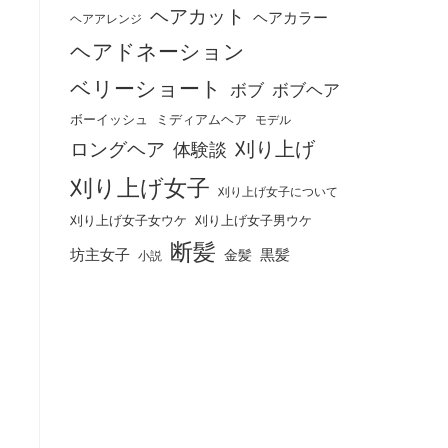
ヘアカット
ヘアカラー
ヘアアレンジ
ヘアドネーション
ベリーショート
ボブ
ボブヘア
ボーイッシュ
ミディアムヘア
モデル
刈り上げ
ロングヘア
体験談
刈り上げ女子
刈り上げ女子について
刈り上げ女子女ウケ
刈り上げ女子男ウケ
断髪
坊主女子
黒髪
金髪
小説