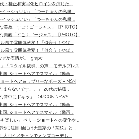
代・桂正和実写化ヒロインを演じた …
イッシュいい」「つーちゃんの私服 …
イッシュいい」「つーちゃんの私服 …
な美貌「すごくゴージャス」【PHOTO】
な美貌「すごくゴージャス」【PHOTO】
ル風で雰囲気激変！「似合う！やば …
ル風で雰囲気激変！「似合う！やば …
表情が… – grape
ー」「スタイル抜群」の声 – モデルプレス
出国…
ショートヘア
でスマイル（動画 …
ショートヘア
＆ラブリーなポーズ – MSN
たまらないです、、」 20代の秘蔵 …
にドキッ」 | ORICON NEWS
出国…
ショートヘア
でスマイル（動画 …
出国…
ショートヘア
でスマイル（動画 …
も楽しい」 ベリー
ショート
への変化や …
着物に注目 袖には天皇家の「菊紋」と …
！大胆イメチェンでメンズコーデも …