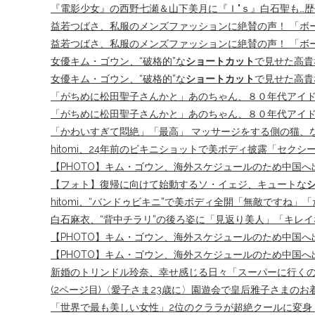
『電影少女』の西野七瀬＆山下美月に『Ｉ"ｓ』白石聖も…歴
益若つばさ、私服のメンズファッションに絶賛の声！ 「ボー
益若つばさ、私服のメンズファッションに絶賛の声！ 「ボー
女優キム・ゴウン、“破格的”な
ショートカット
で見せた高貴
女優キム・ゴウン、“破格的”な
ショートカット
で見せた高貴
「がちめに松田聖子さんかと」あのちゃん、８０年代アイド
「がちめに松田聖子さんかと」あのちゃん、８０年代アイド
「かわいすぎて悶絶」「最高」 マッサージをする側の猫、なぜか
hitomi、24年前のビキニショットで美ボディ披露「セクシ
【PHOTO】キム・ゴウン、海外スケジュールのため中国へ
【フォト】復帰に向けて始動するソ・イェジ、キュートな
hitomi、“バンドゥビキニ”で美ボディ全開「無敵ですね」「
白石麻衣、“背中チラリ”の後ろ姿に「見返り美人」「キレイな背中
【PHOTO】キム・ゴウン、海外スケジュールのため中国へ
【PHOTO】キム・ゴウン、海外スケジュールのため中国へ
新婚のトリンドル玲奈、幸せ感じる日々「スーパーに行くの
(2ページ目)〈愛子さま23歳に〉園遊会で皇后雅子さまのお
「世界で最も美しい女性」2位のクララが超絶クールに変身