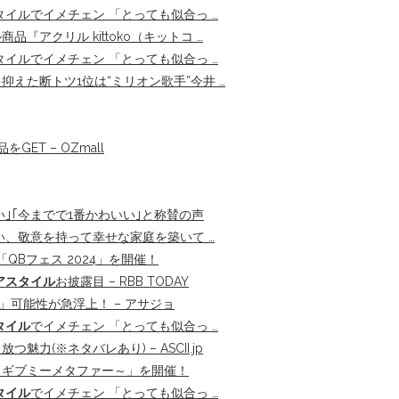
タイルでイメチェン 「とっても似合っ …
品『アクリル kittoko（キットコ …
タイルでイメチェン 「とっても似合っ …
えた断トツ1位は“ミリオン歌手”今井 …
T – OZmall
い｣｢今までで1番かわいい｣と称賛の声
、敬意を持って幸せな家庭を築いて …
QBフェス 2024」を開催！
アスタイル
お披露目 – RBB TODAY
」可能性が急浮上！ – アサジョ
タイル
でイメチェン 「とっても似合っ …
(※ネタバレあり) – ASCII.jp
～ギブミーメタファー～」を開催！
タイル
でイメチェン 「とっても似合っ …