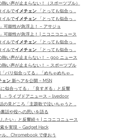
の熱い声が止まらない！（スポーツブル）
タイルで
イメチェン
「とっても似合っ …
タイルで
イメチェン
「とっても似合っ …
」可能性が急浮上！ – アサジョ
」可能性が急浮上！ | ニコニコニュース
タイルで
イメチェン
「とっても似合っ …
タイルで
イメチェン
「とっても似合っ …
熱い声が止まらない！ – goo ニュース
熱い声が止まらない！ – スポーツブル
「パリ似合ってる」「めちゃめちゃ …
チェン
新ヘアを公開 – MSN
高に似合ってる」「良すぎる」と反響
ライブドアニュース – livedoor
話の見どころ「主題歌で泣いちゃうと …
の裏話や役への思いを語る
たい」と反響続々 | ニコニコニュース
現 – Gadget Hack
がセール。Chromebook で使おう