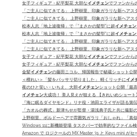
女子フィギュア・紀平梨花 大胆な
イメチェン
でファンから
「ご主人に似てきてる」 上野樹里、印象ガラリな新ヘアス
「ご主人に似てきてる」 上野樹里、印象ガラリな新ヘアス
松本人志「地上波復帰」で「“まさかの髪型”に超
イメチェン
松本人志「地上波復帰」で「“まさかの髪型”に超
イメチェン
「ご主人に似てきてる」 上野樹里、印象ガラリな新ヘアス
「ご主人に似てきてる」 上野樹里、印象ガラリな新ヘアス
女子フィギュア・紀平梨花 大胆な
イメチェン
でファンからの
女子フィギュア・紀平梨花 大胆な
イメチェン
でファンからの
金髪
イメチェン
の藤田ニコル、帰国報告で秘蔵ショット公開
＜檀れい＞「髪をバッサリ切りました」 軽くリッチに
イメ
夜のひと笑い・いちえ、大胆
イメチェン
ショット公開「最
イメチェン
大成功！ 美人見えが狙える 【きれいめショート】 – 
『海に眠るダイヤモンド』リナ役・池田エライザが語る第6
「カオルの葬式」新津ちせが監督・湯浅典子氏と共に撮影
上野樹里、ボルドーヘアで雰囲気ガラリ「おしゃれ」「真似し
Windows 11に新機能登場 タスクバーで効率的なファイル検索を実
Amazon で ロジクールの MX Master 3s と Keys mini 