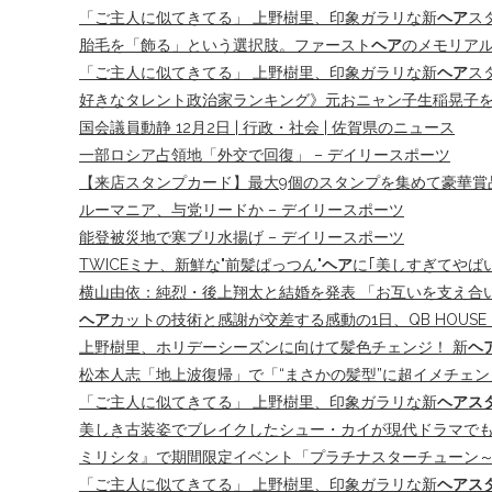
「ご主人に似てきてる」 上野樹里、印象ガラリな新
ヘア
ス
胎毛を「飾る」という選択肢。ファースト
ヘア
のメモリアル商
「ご主人に似てきてる」 上野樹里、印象ガラリな新
ヘア
ス
好きなタレント政治家ランキング》元おニャン子生稲晃子を抑
国会議員動静 12月2日 | 行政・社会 | 佐賀県のニュース
一部ロシア占領地「外交で回復」 – デイリースポーツ
【来店スタンプカード】最大9個のスタンプを集めて豪華賞品をGE
ルーマニア、与党リードか – デイリースポーツ
能登被災地で寒ブリ水揚げ – デイリースポーツ
TWICEミナ、新鮮な"前髪ぱっつん"
ヘア
に｢美しすぎてやば
横山由依：純烈・後上翔太と結婚を発表 「お互いを支え合い
ヘア
カットの技術と感謝が交差する感動の1日、QB HOUSE「
上野樹里、ホリデーシーズンに向けて髪色チェンジ！ 新
ヘ
松本人志「地上波復帰」で「“まさかの髪型”に超イメチェン
「ご主人に似てきてる」 上野樹里、印象ガラリな新
ヘアス
美しき古装姿でブレイクしたシュー・カイが現代ドラマでも放つ魅力
ミリシタ』で期間限定イベント「プラチナスターチューン
「ご主人に似てきてる」 上野樹里、印象ガラリな新
ヘアス