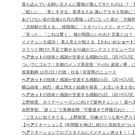
落ち込んでいる飼い主さんに愛猫が運んできたものは…？「
「眩しい」「美しすぎる」長澤まさみ 激レアＳＮＳ投稿にフ
あどけない姿の生後4カ月の黒猫→1才になった姿が「大御
「北朝鮮が見える」…韓国側に「スターバックス」オープン
「笑った」「これは驚く」 猫が獣医にいわれた言葉とは？ 
イメチェン大成功！ 美人見えが狙える 【きれいめ
ショート
スラリと伸びた手足で魅せる50歳がコンテストデビューで2
ヘアカット
の技術と感謝が交差する感動の1日、QB HOUSE「
ついでにゴルフ！京都のメンズ美容室「Kyoto 逡巡ノ夢
首長動静 12月2日 | 行政・社会 | 佐賀県のニュース
ヘアカット
の技術と感謝が交差する感動の1日、QB HOUSE「
横山由依：純烈・後上翔太と結婚を発表 「お互いを支え合い
ヘアカット
の技術と感謝が交差する感動の1日、QB HOUSE「QB
上野樹里、ホリデーシーズンに向けて髪色チェンジ！ 新
ヘ
永野芽郁、“超ミニ”で美脚全開「可愛過ぎて呼吸忘れた」「ス
「ご主人に似てきてる」 上野樹里、印象ガラリな新
ヘア
ス
【
ヘア
ドネーション】3年間髪を伸ばし続けた高校生がついに断髪
ヘア
ドネーションでロブスタイルにイメチェン
カット
！ |