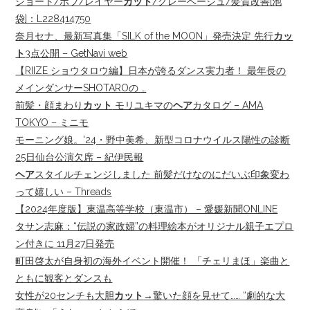
ショート/ボブ/レイヤー
カット
/グレーベージュ/髪質改善[池
袋]：L228414750
奈月セナ、最新写真集「SILK of the MOON」発売決定 先行
カッ
ト
3点公開 – GetNavi web
【RIIZE ショウタロウ編】日本が誇るダンス実力者！ 最年長の
メインダンサーSHOTAROの …
前髪・顔まわり
カット
モリユキマの
ヘア
カタログ – AMA
TOKYO – ミニモ
モーニング娘。'24・野中美希、新型コロナウイルス陽性の診断
25日仙台公演欠席 – 紀伊民報
ヘア
スタイルチェンジしました 前髪だけなのにだいぶ印象変わ
って嬉しい – Threads
【2024年度版】東温高等学校（東温市） – 愛媛新聞ONLINE
タサン志麻：“伝説の家政婦”の料理絵本がオリジナル親子エプロ
ン付きに 11月27日発売
町田啓太が自身初の海外イベント開催！ 「チェリまほ」楽曲と
ともに観客とダンスも
女性が20センチも大胆
カット
→驚いた顔を見せて…… “劇的な大