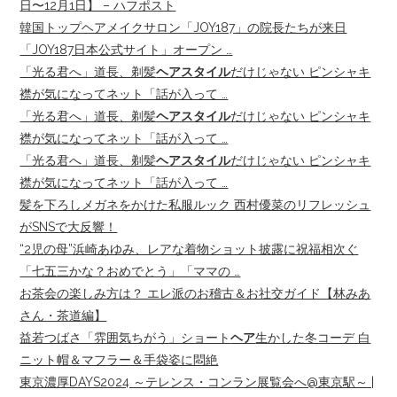
日〜12月1日】 – ハフポスト
韓国トップヘアメイクサロン「JOY187」の院長たちが来日
「JOY187日本公式サイト」オープン …
「光る君へ」道長、剃髪
ヘアスタイル
だけじゃない ピンシャキ
襟が気になってネット「話が入って …
「光る君へ」道長、剃髪
ヘアスタイル
だけじゃない ピンシャキ
襟が気になってネット「話が入って …
「光る君へ」道長、剃髪
ヘアスタイル
だけじゃない ピンシャキ
襟が気になってネット「話が入って …
髪を下ろしメガネをかけた私服ルック 西村優菜のリフレッシュ
がSNSで大反響！
“2児の母”浜崎あゆみ、レアな着物ショット披露に祝福相次ぐ
「七五三かな？おめでとう」「ママの …
お茶会の楽しみ方は？ エレ派のお稽古＆お社交ガイド【林みあ
さん・茶道編】
益若つばさ「雰囲気ちがう」ショート
ヘア
生かした冬コーデ 白
ニット帽＆マフラー＆手袋姿に悶絶
東京濃厚DAYS2024 ～テレンス・コンラン展覧会へ@東京駅～ |