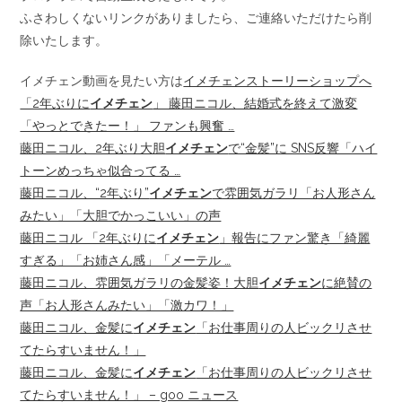
ふさわしくないリンクがありましたら、ご連絡いただけたら削
除いたします。
イメチェン動画を見たい方は
イメチェンストーリーショップへ
「2年ぶりに
イメチェン
」 藤田ニコル、結婚式を終えて激変
「やっとできたー！」 ファンも興奮 …
藤田ニコル、2年ぶり大胆
イメチェン
で“金髪”に SNS反響「ハイ
トーンめっちゃ似合ってる …
藤田ニコル、“2年ぶり”
イメチェン
で雰囲気ガラリ「お人形さん
みたい」「大胆でかっこいい」の声
藤田ニコル 「2年ぶりに
イメチェン
」報告にファン驚き「綺麗
すぎる」「お姉さん感」「メーテル …
藤田ニコル、雰囲気ガラリの金髪姿！大胆
イメチェン
に絶賛の
声「お人形さんみたい」「激カワ！」
藤田ニコル、金髪に
イメチェン
「お仕事周りの人ビックリさせ
てたらすいません！」
藤田ニコル、金髪に
イメチェン
「お仕事周りの人ビックリさせ
てたらすいません！」 – goo ニュース