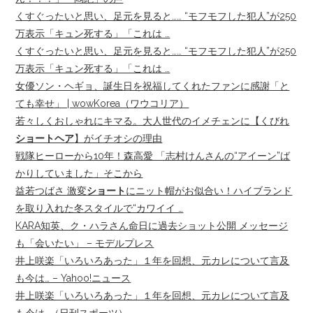
くすぐったいと思い、足元を見ると…… “モフモフした犯人”が250
万表示「キュン死する」「これは …
くすぐったいと思い、足元を見ると…… “モフモフした犯人”が250
万表示「キュン死する」「これは …
女優ソン・ヘギョ、誕生日を祝福してくれたファンに感謝「と
ても幸せ」 | wowKorea（ワウコリア）
若々しくおしゃれにキマる。大人世代のイメチェンに【くびれ
ショートヘア
】がイチオシの理由
戦隊ヒーローから10年！森高愛 「志村けんさんの“アイーン”ば
かりしていました」そこから
益若つばさ 激変
ショート
にニット帽がお似合い！ハイブランド
を取り入れた冬スタイルで“カワイイ …
KARA知英、ク・ハラさん命日に過去ショット公開 メッセージ
も「会いたい」 – モデルプレス
井上咲楽「いろいろあった」１年を回想、元カレについて言及
も今は… – Yahoo!ニュース
井上咲楽「いろいろあった」１年を回想、元カレについて言及