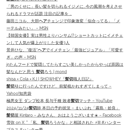
「男のくせに」長い髪を切られるイジメに…今の風潮を考えさせ
られるドラマが話題 注目の記事を …
藤田ニコル、大胆
ヘア
チェンジで印象激変「似合ってる」「メ
ーテルみたい」 – MSN
【韓国女優】実は男性よりハンサム!?ショートカットにイメチェ
ンして人気が爆上がりした女優3人
景井ひな、“復活”
ヘア
でイメチェン「最強ビジュアル」「可愛す
ぎ」の声 – MSN
jnたんフードで髪隠してたらすごい美しかったからやっぱ原因は
髪なんだと思う
髪切
ろう | mond
shisa × Cola × KJ | SHOWHEY『
髪切
職人日記』
髪切り
に行ったんですけど、前髪梳かれすぎてしまって –
Yahoo!知恵袋
極悪女王 ダンプ松本 長与千種 敗者
髪切
マッチ – YouTube
2024/11/24
髪切
師 本日の予約状況 – まいぷれ「霧島・姶良」
髪切
屋 Kintaro – みなさん、おはようございます☀️ – Facebook
雪弥 on X: " 「私、
髪切
ろうかな」と相談された ⚡️⛓️ #ハンター
プラス #ハンター夢 …