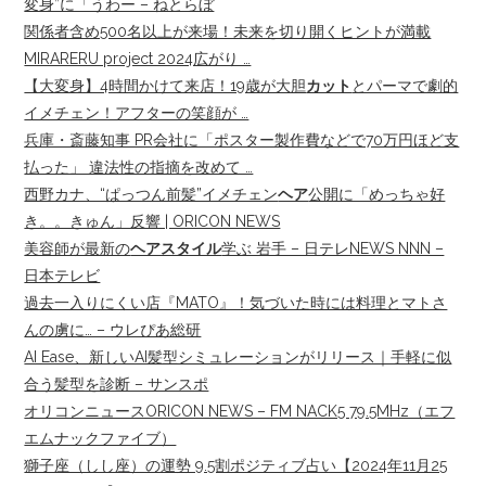
変身”に「うわー – ねとらぼ
関係者含め500名以上が来場！未来を切り開くヒントが満載
MIRARERU project 2024広がり …
【大変身】4時間かけて来店！19歳が大胆
カット
とパーマで劇的
イメチェン！アフターの笑顔が …
兵庫・斎藤知事 PR会社に「ポスター製作費などで70万円ほど支
払った」 違法性の指摘を改めて …
西野カナ、“ぱっつん前髪”イメチェン
ヘア
公開に「めっちゃ好
き。。きゅん」反響 | ORICON NEWS
美容師が最新の
ヘアスタイル
学ぶ 岩手 – 日テレNEWS NNN –
日本テレビ
過去一入りにくい店『MATO』！気づいた時には料理とマトさ
んの虜に… – ウレぴあ総研
AI Ease、新しいAI髪型シミュレーションがリリース｜手軽に似
合う髪型を診断 – サンスポ
オリコンニュースORICON NEWS – FM NACK5 79.5MHz（エフ
エムナックファイブ）
獅子座（しし座）の運勢 9.5割ポジティブ占い【2024年11月25