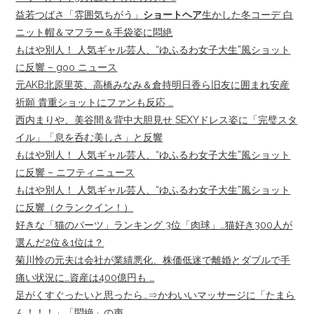
益若つばさ「雰囲気ちがう」
ショートヘア
生かした冬コーデ 白
ニット帽＆マフラー＆手袋姿に悶絶
もはや別人！ 人気ギャル芸人、“ゆふるわ女子大生”風ショット
に反響 – goo ニュース
元AKB北原里英、高橋みなみ＆倉持明日香ら旧友に囲まれ安産
祈願 貴重ショットにファンも反応 …
西内まりや、美谷間＆背中大胆見せ SEXYドレス姿に「完璧スタ
イル」「息を呑む美しさ」と反響
もはや別人！ 人気ギャル芸人、“ゆふるわ女子大生”風ショット
に反響 – ニフティニュース
もはや別人！ 人気ギャル芸人、“ゆふるわ女子大生”風ショット
に反響（クランクイン！）
好きな「猫のパーツ」ランキング 3位「肉球」…猫好き300人が
選んだ2位＆1位は？
菊川怜の元夫は会社が業績悪化、株価低迷で離婚とダブルで手
痛い状況に…資産は400億円も …
足がくすぐったいと思ったら…⇒かわいいマッサージに「たまら
ん！！！」「悶絶」の声