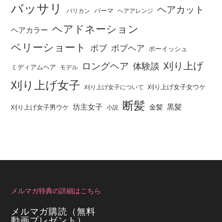
バッサリ
ヘアカット
パーマ
バリカン
ヘアアレンジ
ヘアドネーション
ヘアカラー
ベリーショート
ボブ
ボブヘア
ボーイッシュ
刈り上げ
ロングヘア
体験談
ミディアムヘア
モデル
刈り上げ女子
刈り上げ女子女ウケ
刈り上げ女子について
断髪
坊主女子
黒髪
金髪
刈り上げ女子男ウケ
小説
メルマガ特典の詳細はこちら
メルマガ購読（無料
動画プレゼント）