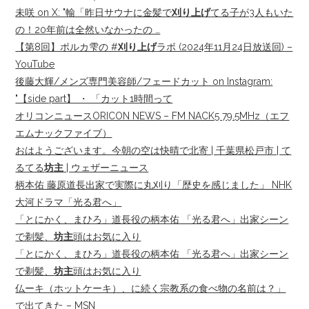
未咲 on X: "輸「昨日サウナに金髪で
刈り上げ
てる子が3人もいた
の！20年前は全然いなかったの …
【第8回】ポルカ雫の #
刈り上げ
ラボ (2024年11月24日放送回) –
YouTube
後藤大輝/メンズ専門美容師/フェードカット on Instagram:
"【side part】 ・ 「カット1時間って
オリコンニュースORICON NEWS – FM NACK5 79.5MHz（エフ
エムナックファイブ）
おはようございます。今朝の空は快晴で北寄 | 千葉県松戸市 | て
るてる
坊主
| ウェザーニュース
柄本佑 藤原道長出家で実際に丸刈り「歴史を感じました」 NHK
大河ドラマ「光る君へ」
「とにかく、まひろ」道長役の柄本佑 「光る君へ」出家シーン
で剃髪、
坊主
頭はお気に入り
「とにかく、まひろ」道長役の柄本佑 「光る君へ」出家シーン
で剃髪、
坊主
頭はお気に入り
仏ーキ（ホットケーキ）、に続く宗教系の食べ物の名前は？」
で出てきた – MSN