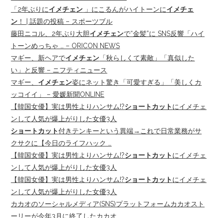
「2年ぶりに
イメチェン
」にこるんがハイトーンに
イメチェ
ン
！ | 話題の投稿 – スポーツブル
藤田ニコル、2年ぶり大胆
イメチェン
で“金髪”に SNS反響「ハイ
トーンめっちゃ … – ORICON NEWS
マギー、新ヘアで
イメチェン
「秋らしくて素敵」「真似した
い」と反響 – ニフティニュース
マギー、
イメチェン
姿にネット驚き「可愛すぎる」「美しくカ
ッコイイ」 – 愛媛新聞ONLINE
【韓国女優】実は男性よりハンサム!?
ショートカット
にイメチェ
ンして人気が爆上がりした女優3人
ショートカット
付きテンキーという異端→これで日常業務がサ
クサクに【今日のライフハック …
【韓国女優】実は男性よりハンサム!?
ショートカット
にイメチェ
ンして人気が爆上がりした女優3人
【韓国女優】実は男性よりハンサム!?
ショートカット
にイメチェ
ンして人気が爆上がりした女優3人
カカオのソーシャルメディア(SNS)プラットフォームカカオスト
ーリーが今年3月に終了したカカオ …