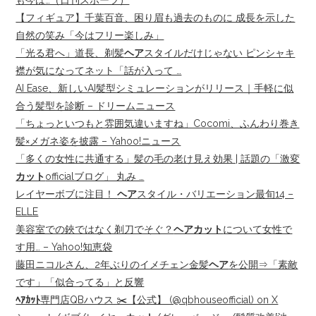
も今は…（日刊スポーツ）
【フィギュア】千葉百音、困り眉も過去のものに 成長を示した
自然の笑み「今はフリー楽しみ」
「光る君へ」道長、剃髪
ヘア
スタイルだけじゃない ピンシャキ
襟が気になってネット「話が入って …
AI Ease、新しいAI髪型シミュレーションがリリース｜手軽に似
合う髪型を診断 – ドリームニュース
「ちょっといつもと雰囲気違いますね」Cocomi、ふんわり巻き
髪×メガネ姿を披露 – Yahoo!ニュース
「多くの女性に共通する」髪の毛の老け見え効果 | 話題の「激変
カット
officialブログ」 丸み …
レイヤーボブに注目！
ヘア
スタイル・バリエーション最旬14 –
ELLE
美容室での鋏ではなく剃刀でそぐ？
ヘアカット
について女性で
す用… – Yahoo!知恵袋
藤田ニコルさん、2年ぶりのイメチェン金髪
ヘア
を公開⇒「素敵
です」「似合ってる」と反響
ﾍｱｶｯﾄ
専門店QBハウス ✂️【公式】 (@qbhouseofficial) on X