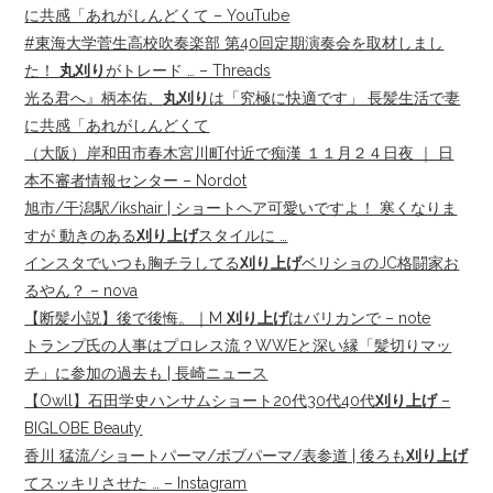
に共感「あれがしんどくて – YouTube
#東海大学菅生高校吹奏楽部 第40回定期演奏会を取材しまし
た！
丸刈り
がトレード … – Threads
光る君へ』柄本佑、
丸刈り
は「究極に快適です」 長髪生活で妻
に共感「あれがしんどくて
（大阪）岸和田市春木宮川町付近で痴漢 １１月２４日夜 ｜ 日
本不審者情報センター – Nordot
旭市/干潟駅/ikshair | ショートヘア可愛いですよ！ 寒くなりま
すが 動きのある
刈り上げ
スタイルに …
インスタでいつも胸チラしてる
刈り上げ
ベリショのJC格闘家お
るやん？ – nova
【断髪小説】後で後悔。｜M
刈り上げ
はバリカンで – note
トランプ氏の人事はプロレス流？WWEと深い縁「髪切りマッ
チ」に参加の過去も | 長崎ニュース
【Owll】石田学史ハンサムショート20代30代40代
刈り上げ
–
BIGLOBE Beauty
香川 猛流/ショートパーマ/ボブパーマ/表参道 | 後ろも
刈り上げ
てスッキリさせた … – Instagram