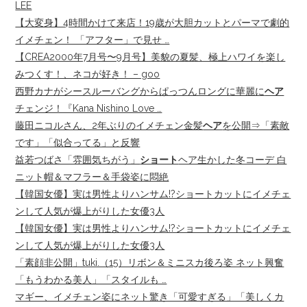
LEE
【大変身】4時間かけて来店！19歳が大胆カットとパーマで劇的
イメチェン！ 「アフター」で見せ …
【CREA2000年7月号〜9月号】美貌の夏髪、極上ハワイを楽し
みつくす！、ネコが好き！ – goo
西野カナがシースルーバングからぱっつんロングに華麗に
ヘア
チェンジ！『Kana Nishino Love …
藤田ニコルさん、2年ぶりのイメチェン金髪
ヘア
を公開⇒「素敵
です」「似合ってる」と反響
益若つばさ「雰囲気ちがう」
ショート
ヘア生かした冬コーデ 白
ニット帽＆マフラー＆手袋姿に悶絶
【韓国女優】実は男性よりハンサム!?ショートカットにイメチェ
ンして人気が爆上がりした女優3人
【韓国女優】実は男性よりハンサム!?ショートカットにイメチェ
ンして人気が爆上がりした女優3人
「素顔非公開」tuki.（15）リボン＆ミニスカ後ろ姿 ネット興奮
「もうわかる美人」「スタイルも …
マギー、イメチェン姿にネット驚き「可愛すぎる」「美しくカ