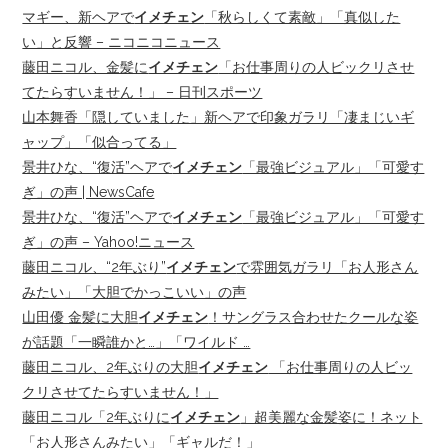
マギー、新ヘアで
イメチェン
「秋らしくて素敵」「真似した
い」と反響 – ニコニコニュース
藤田ニコル、金髪に
イメチェン
「お仕事周りの人ビックリさせ
てたらすいません！」 – 日刊スポーツ
山本舞香「隠していました」新ヘアで印象ガラリ「凄まじいギ
ャップ」「似合ってる」
景井ひな、“復活”ヘアで
イメチェン
「最強ビジュアル」「可愛す
ぎ」の声 | NewsCafe
景井ひな、“復活”ヘアで
イメチェン
「最強ビジュアル」「可愛す
ぎ」の声 – Yahoo!ニュース
藤田ニコル、“2年ぶり”
イメチェン
で雰囲気ガラリ「お人形さん
みたい」「大胆でかっこいい」の声
山田優 金髪に大胆
イメチェン
！サングラス合わせたクールな姿
が話題「一瞬誰かと…」「ワイルド …
藤田ニコル、2年ぶりの大胆
イメチェン
「お仕事周りの人ビッ
クリさせてたらすいません！」
藤田ニコル「2年ぶりに
イメチェン
」超美麗な金髪姿に！ネット
「お人形さんみたい」「ギャルだ！」