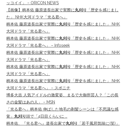
ッコイイ」 – ORICON NEWS
【画像】柄本佑 藤原道長出家で実際に
丸刈り
「歴史を感じまし
た」 NHK大河ドラマ「光る君へ」
柄本佑 藤原道長出家で実際に
丸刈り
「歴史を感じました」 NHK
大河ドラマ「光る君へ」
柄本佑 藤原道長出家で実際に
丸刈り
「歴史を感じました」 NHK
大河ドラマ「光る君へ」 – Infoseek
柄本佑 藤原道長出家で実際に
丸刈り
「歴史を感じました」 NHK
大河ドラマ「光る君へ」
柄本佑 藤原道長出家で実際に
丸刈り
「歴史を感じました」 NHK
大河ドラマ「光る君へ」
柄本佑 藤原道長出家で実際に
丸刈り
「歴史を感じました」 NHK
大河ドラマ「光る君へ」 – スポニチ
博多大吉 人気アイドルの激変姿、まるで大御所芸人？「この長
さの金髪はあの人」 – MSN
「光る君へ」柄本佑 伸ばした地毛の剃髪シーンは「不思議な感
覚」
丸刈り
頭で「4日目くらいに …
柄本佑、『光る君へ』道長出家で
丸刈り
「若干風邪気味に(笑)」