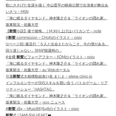
歌にささげた生涯を描く 中山晋平の映画公開で出演者が舞台あ
いさつ – MSN
「海に眠るダイヤモンド」神木隆之介＆「ライオンの隠れ家」
坂東龍汰・佐藤大空
【
断髪
小説】後で後悔。｜M 刈り上げはバリカンで – note
#
断髪
commission – CHoKiのイラスト – pixiv
(2ページ目) 森且行「５人と出会えたからこそ、今の僕がある。
回り道じゃない」SMAP脱退時の …
#全裸
断髪
ビフォーアフター – KDMのイラスト – pixiv
「海に眠るダイヤモンド」神木隆之介＆「ライオンの隠れ家」
坂東龍汰・佐藤大空 – au Webポータル
引退
断髪
式大相撲取組表13名 まじえ – elena-clinic.jp
インフルエンサーがSNSスキルを競い合う バトルゲーム・リア
リティーショー「HASHTAG …
「海に眠るダイヤモンド」神木隆之介＆「ライオンの隠れ家」
坂東龍汰・佐藤大空 – goo ニュース
#
断髪
184 – hffuio887648のイラスト – pixiv
断髪
式 | SAMURAI HEART❤️‍