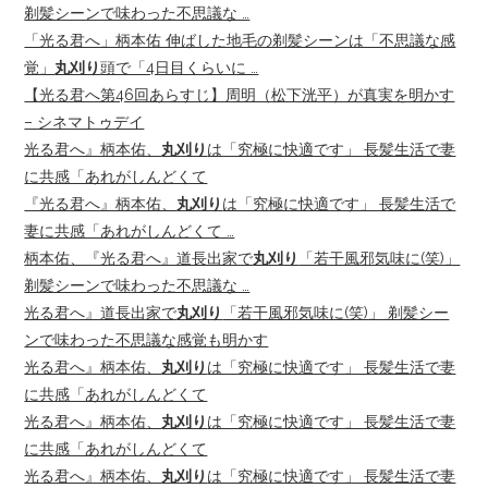
剃髪シーンで味わった不思議な …
「光る君へ」柄本佑 伸ばした地毛の剃髪シーンは「不思議な感
覚」
丸刈り
頭で「4日目くらいに …
【光る君へ第46回あらすじ】周明（松下洸平）が真実を明かす
– シネマトゥデイ
光る君へ』柄本佑、
丸刈り
は「究極に快適です」 長髪生活で妻
に共感「あれがしんどくて
『光る君へ』柄本佑、
丸刈り
は「究極に快適です」 長髪生活で
妻に共感「あれがしんどくて …
柄本佑、『光る君へ』道長出家で
丸刈り
「若干風邪気味に(笑)」
剃髪シーンで味わった不思議な …
光る君へ』道長出家で
丸刈り
「若干風邪気味に(笑)」 剃髪シー
ンで味わった不思議な感覚も明かす
光る君へ』柄本佑、
丸刈り
は「究極に快適です」 長髪生活で妻
に共感「あれがしんどくて
光る君へ』柄本佑、
丸刈り
は「究極に快適です」 長髪生活で妻
に共感「あれがしんどくて
光る君へ』柄本佑、
丸刈り
は「究極に快適です」 長髪生活で妻