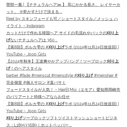
曽部一胤 | 【ナチュラルヘア✂️ 】 耳にかかる長さ。 レイヤーカ
ット。 ※乾かすだけで決まる …
Reel by スキンフェードも可／ショートスタイル／メッシュ ハ
イライト – Instagram
カットだけで作れる韓国ヘア サイドの毛流れやバックの
刈り上
げ
ないナチュルヘアは 360 …
【第8回】ポルカ雫の #
刈り上げ
ラボ (2024年11月24日放送回) |
YouTube – Jpop Girls
【2024年秋冬】王道爽やかアップバング！ツーブロック
刈り上
げ
！のヘアスタイル
barber #fade #menscut #mensstyle #
刈り上げ
#menshair #
完全個室 #個人サロン #直バサミ
フェードスタイルが人気！ – HairEt,Moi（エモア）愛知県岡崎市
のバリアートと特殊ヘアならお任せ
【第8回】ポルカ雫の #
刈り上げ
ラボ (2024年11月24日放送回) |
YouTube – Jpop Girls
刈り上げ
ツーブロックソフトツイストマッシュショートビジネ
ス：L189533689｜ホットペッパー …