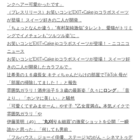
ンクヘアー可愛かったです」
（プレスリリース）お笑いコンビEXIT×Cake.jpコラボスイーツ
が登場！ スイーツ好きの二人が開発 …
「ちょっとなんか違う」“有村架純激似”タレント、愛猫がトリミ
ングでイメチェンも“ツルツル姿”に …
お笑いコンビEXIT×Cake.jpコラボスイーツが登場！ – ニコニコ
ニュース
お笑いコンビEXIT×Cake.jpコラボスイーツが登場！ スイーツ好
きの二人が開発したカラフルで …
辻希美の１６歳長女 キティちゃんだらけの部屋でTikTok 母が
「部屋の掃除してました！」と報告
雰囲気ガラリ！酒井法子５３歳の最新姿「久々に
ロング
」「昔
より…」「ホンマに美しい」と騒然
「可愛くてすみませーん」やす子〝乙女度満点〟本気メイクで
雰囲気ガラリ「や
伊藤英明（49）、“
丸刈り
＆細眉”の激変ショットを公開「一瞬
誰かと思った」「何しても男前 …
「フルハウス」ジョーイ俳優、ステージ3のがん – シネマトゥデ