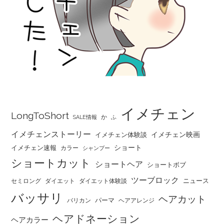
イメチェン
LongToShort
か
SALE情報
ふ
イメチェンストーリー
イメチェン映画
イメチェン体験談
ショート
イメチェン速報
カラー
シャンプー
ショートカット
ショートヘア
ショートボブ
ツーブロック
ニュース
セミロング
ダイエット
ダイエット体験談
バッサリ
ヘアカット
パーマ
バリカン
ヘアアレンジ
ヘアドネーション
ヘアカラー