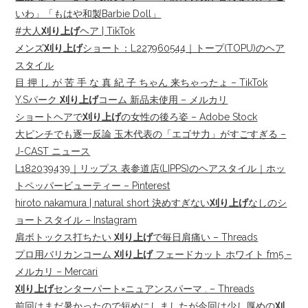
いわ」「もはや和製Barbie Doll」
#大人
刈り上げ
ヘア | TikTok
メンズ
刈り上げ
ショート：L227960544｜トープ(TOPU)のヘア
スタイル
目 押 し が 苦 手 な 真 紀 子 ちゃん 来ちゃったょ – TikTok
Y.Sパーク
刈り上げ
コーム 新品未使用 – メルカリ
ショートヘアで
刈り上げ
の女性の後ろ姿 – Adobe Stock
大ピンチでも逐一反論 玉木代表の「エゴサ力」がすごすぎる –
J-CAST ニュース
L182039439｜リップス 表参道店(LIPPS)のヘアスタイル｜ホッ
トペッパービューティー – Pinterest
hiroto nakamura | natural short 決めすぎない
刈り上げ
なしのシ
ョートスタイル – Instagram
肩ボトックス打ちたい
刈り上げ
で毎日肩痛い – Threads
プロ用バリカンコーム
刈り上げ
フェードカット ホワイト fm5 –
メルカリ – Mercari
刈り上げ
センターパート×ニュアンスパーマ . – Threads
前回はまだ暑かったので短めにしましたが今回は少し厚めの
刈