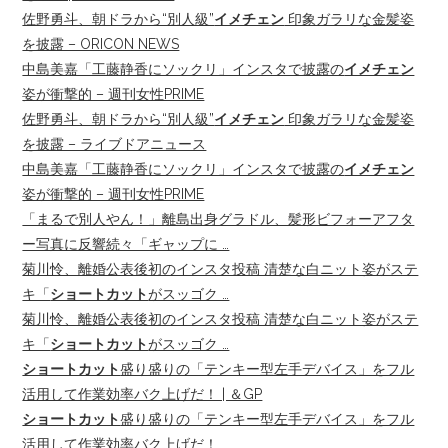
佐野勇斗、朝ドラから“別人級”
イメチェン
印象ガラリな金髪姿
を披露 – ORICON NEWS
中島美嘉「工藤静香にソックリ」インスタで披露の
イメチェン
姿が衝撃的 – 週刊女性PRIME
佐野勇斗、朝ドラから“別人級”
イメチェン
印象ガラリな金髪姿
を披露 – ライブドアニュース
中島美嘉「工藤静香にソックリ」インスタで披露の
イメチェン
姿が衝撃的 – 週刊女性PRIME
「まるで別人やん！」離島出身グラドル、髪形ビフォーアフタ
ー写真に反響続々「ギャップに …
菊川怜、離婚公表後初のインスタ投稿 清楚な白ニット姿がステ
キ「
ショートカット
がスッゴク …
菊川怜、離婚公表後初のインスタ投稿 清楚な白ニット姿がステ
キ「
ショートカット
がスッゴク …
ショートカット
盛り盛りの「テンキー型左手デバイス」をフル
活用して作業効率バク上げだ！ | ＆GP
ショートカット
盛り盛りの「テンキー型左手デバイス」をフル
活用して作業効率バク上げだ！