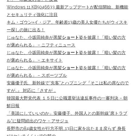
Windows 11 KB5046633 最新アップデートが配信開始、新機能
とセキュリティ強化に注目
キム・ゴウン×イ・ジア、年齢差13歳の美人女優たちがウィスキ
ー探しの旅に出る！
じゅなた、小坂田純奈が黒髪
ショート
姿を披露！「暗い髪の方
が褒められる」 – ニフティニュース
じゅなた、小坂田純奈が黒髪
ショート
姿を披露！「暗い髪の方
が褒められる」 – エキサイト
じゅなた、小坂田純奈が黒髪
ショート
姿を披露！「暗い髪の方
が褒められる」 – スポーツブル
安藤優子氏、新幹線で“先客”とハプニング『そこは私の席なので
すが…』 対応に「さすが …
韓国最大野党代表 １５日に公職選挙法違反事件の一審判決 – 朝
鮮日報
「美談にしていいのか」安藤優子、外国人との新幹線“席トラブ
ル”に疑問続出のワケ – アサジョ
長野市の84歳女性が行方不明…13日に家を出たまま戻らず 身長