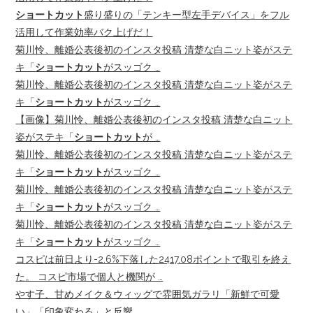
ショートカット
盛り盛りの「テンキー型左手デバイス」をフル
活用して作業効率バク上げだ！
菊川怜、離婚公表後初のインスタ投稿 清楚な白ニット姿がステ
キ「
ショートカット
がスッゴク …
菊川怜、離婚公表後初のインスタ投稿 清楚な白ニット姿がステ
キ「
ショートカット
がスッゴク …
【画像】菊川怜、離婚公表後初のインスタ投稿 清楚な白ニット
姿がステキ「
ショートカット
が …
菊川怜、離婚公表後初のインスタ投稿 清楚な白ニット姿がステ
キ「
ショートカット
がスッゴク …
菊川怜、離婚公表後初のインスタ投稿 清楚な白ニット姿がステ
キ「
ショートカット
がスッゴク …
菊川怜、離婚公表後初のインスタ投稿 清楚な白ニット姿がステ
キ「
ショートカット
がスッゴク …
コスピは前日より-2.6%下落した2417.08ポイントで取引を終え
た。 コスピ市場で個人と機関が …
やす子、甘めメイク＆ウィッグで雰囲気ガラリ「新鮮で可愛
い」「印象変わる」と反響