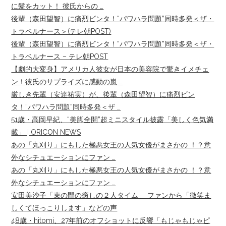
に髪をカット！ 彼氏からの …
後輩（森田望智）に痛烈ビンタ！“パワハラ問題”同時多発＜ザ・
トラベルナース＞(テレ朝POST)
後輩（森田望智）に痛烈ビンタ！“パワハラ問題”同時多発＜ザ・
トラベルナース – テレ朝POST
【劇的大変身】アメリカ人彼女が日本の美容院で驚きイメチェ
ン！彼氏のサプライズに感動の嵐 …
厳しき先輩（安達祐実）が、後輩（森田望智）に痛烈ビン
タ！“パワハラ問題”同時多発＜ザ …
51歳・高岡早紀、“美脚全開”超ミニスタイル披露「美しく色気満
載」 | ORICON NEWS
あの「丸刈り」にもした極悪女王の人気女優がまさかの ！？意
外なシチュエーションにファン …
あの「丸刈り」にもした極悪女王の人気女優がまさかの ！？意
外なシチュエーションにファン …
安田美沙子「束の間の癒しの２人タイム」 ファンから「微笑ま
しくてほっこりします」などの声
48歳・hitomi、27年前のオフショットに反響「もじゃもじゃピ