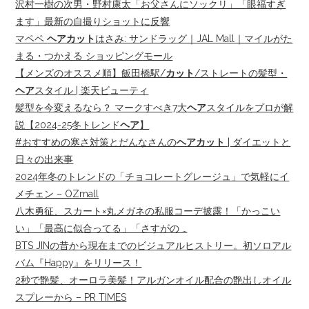
沢村一樹の次男・野村康太「お父さんにソックリ」「眼福すぎ
ます」最新の自撮りショットに反響
マペペ
ヘアカット
はさみ: サンドラッグ｜JAL Mall｜マイルがた
まる・つかえる ショッピングモール
【メンズのオススメ順】飯田橋駅/
カット
/ストレートの髪型・
ヘア
スタイル | 楽天ビューティ
髪型を今変えるなら？ マークすべき7大
ヘア
スタイルをプロが解
説【2024-25冬トレンド
ヘア
】
#おすすめの寒さ対策とだんなさんの
ヘアカット
| ダイエットと
日々の出来事
2024年冬のトレンドの「チョコレートグレージュ」で気軽にイ
メチェン – OZmall
八木勇征、スカート×丸メガネの私服コーデ披露！「かっこい
い」「最高に似合ってる」「さすがの …
BTS JINの昔から現在までのビジュアルヒストリー。初ソロアル
バム『Happy』をリリース！
2秒で艶髪、オーロラ美髪！アルガンオイル配合の艶出しオイル
スプレーから – PR TIMES