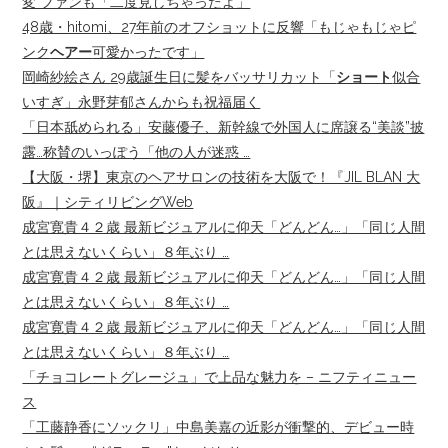
変 ファンも「二度見しちゃったよ」
48歳・hitomi、27年前のオフショットに反響「もじゃもじゃピ
ンク
ヘアー
可愛かったです」
岡崎紗絵さん 29歳誕生日に髪をバッサリカット「
ショート
似合
いすぎ」永野芽郁さんからも祝福届く
「日本舐められる」安藤優子、新幹線で外国人に席譲る“美談”披
露…称賛のいっぽう「他の人が迷惑 …
【大阪・堺】東京のヘアサロンの技術を大阪で！『JIL BLAN 大
阪』｜シティリビングWeb
成宮寛貴４２歳 最新ビジュアルに仰天「どんどん…」「同じ人間
とは思えないくらい」８年ぶり …
成宮寛貴４２歳 最新ビジュアルに仰天「どんどん…」「同じ人間
とは思えないくらい」８年ぶり …
成宮寛貴４２歳 最新ビジュアルに仰天「どんどん…」「同じ人間
とは思えないくらい」８年ぶり …
「チョコレートグレージュ」で上品な魅力を – ニフティニュー
ス
「工藤静香にソックリ」中島美嘉の近影が衝撃的、デビュー時