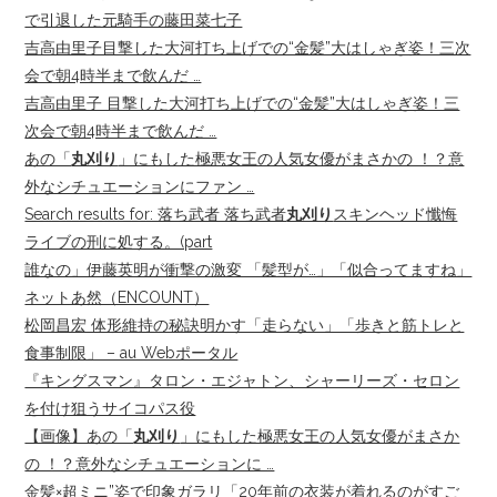
で引退した元騎手の藤田菜七子
吉高由里子目撃した大河打ち上げでの“金髪”大はしゃぎ姿！三次
会で朝4時半まで飲んだ …
吉高由里子 目撃した大河打ち上げでの“金髪”大はしゃぎ姿！三
次会で朝4時半まで飲んだ …
あの「
丸刈り
」にもした極悪女王の人気女優がまさかの ！？意
外なシチュエーションにファン …
Search results for: 落ち武者 落ち武者
丸刈り
スキンヘッド懺悔
ライブの刑に処する。(part
誰なの」伊藤英明が衝撃の激変 「髪型が…」「似合ってますね」
ネットあ然（ENCOUNT）
松岡昌宏 体形維持の秘訣明かす「走らない」「歩きと筋トレと
食事制限」 – au Webポータル
『キングスマン』タロン・エジャトン、シャーリーズ・セロン
を付け狙うサイコパス役
【画像】あの「
丸刈り
」にもした極悪女王の人気女優がまさか
の ！？意外なシチュエーションに …
金髪×超ミニ”姿で印象ガラリ「20年前の衣装が着れるのがすご