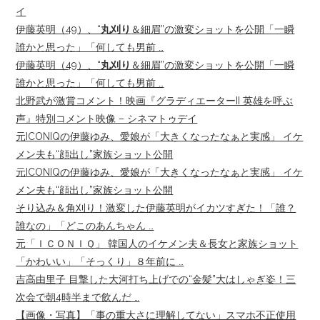
イ
伊藤英明（49）、“
丸刈り
＆細眉”の激変ショットを公開「一瞬
誰かと思った」「何しても男前 …
伊藤英明（49）、“
丸刈り
＆細眉”の激変ショットを公開「一瞬
誰かと思った」「何しても男前 …
北野武が激賞コメント！映画『グラディエーターII 英雄を呼ぶ
声』特別コメント映像 – シネマトゥデイ
元ICONIQの伊藤ゆみ、愛娘が「大きくなったなぁと実感」 イケ
メン夫も“顔出し”家族ショット公開
元ICONIQの伊藤ゆみ、愛娘が「大きくなったなぁと実感」 イケ
メン夫も“顔出し”家族ショット公開
そり込み＆角刈り！激変した伊藤英明がイカツすぎた！「誰？
誰なの」「どこのあんちゃん …
元「ＩＣＯＮＩＱ」 韓国人のイケメン夫＆長女と家族ショット
「かわいい」「そっくり」８年前に …
吉高由里子 目撃した大河打ち上げでの“金髪”大はしゃぎ姿！三
次会で朝4時半まで飲んだ …
【画像・写真】「事の重大さに理解してない」スマホ不正使用