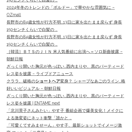
150センチくらいで白髪の …
2024年冬のトレンドの「ボルドー」で華やかな雰囲気に –
OZmall
長野市の84歳女性が行方不明…13日に家を出たまま戻らず 身長
150センチくらいで白髪の …
長野市の84歳女性が行方不明…13日に家を出たまま戻らず 身長
150センチくらいで白髪の …
［韓流］ＢＴＳのＪＩＮ 米人気番組に出演へ＝ソロ新曲披露 –
朝鮮日報
ざっくり開いた胸元が色っぽい…西内まりや、黒のパーティード
レス姿を披露 – ライブドアニュース
クララ、破格の
ショートヘア
変身？ シャープなあごのライン…格
好いいビジュアル – 朝鮮日報
ざっくり開いた胸元が色っぽい…西内まりや、黒のパーティード
レス姿を披露 | ENTAME next
「北川景子さんみたい」やす子 番組企画で爆美女化！メイクに
よる激変姿にネット衝撃「誰かと …
「可愛くてすみませーん」やす子、最新ショットでイメージ激