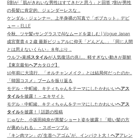
8割が「肌がきれいな男性はすてきだと思う」と回答 7割が男性
の長髪に肯定的、ジェンダーレスな …
ケンダル・ジェンナー、上半身裸の写真で「ボブカット」デビ
ュー – ELLE
今秋、ツヤ髪×サングラスでAIなムードを楽しむ | Vogue Japan
成宮寛貴４２歳 最新ビジュアルに仰天「どんどん…」「同じ人間
とは思えないくらい」８年ぶり …
ウルフ×束感
スタイル
が人気復活の兆し。軽すぎない動きが新鮮
【東京最旬
ヘア
カタログ】
10年前に大流行、「オルチャンメイク」とは結局何だったのか…
「韓国コスメ」ブームを振り返る
モデル・中町綾、キティちゃんをテーマにしたかわいい
ヘアス
タイル
を披露！ – エキサイト
モデル・中町綾、キティちゃんをテーマにしたかわいい
ヘアス
タイル
を披露！ | 話題の投稿
じゅなた、小坂田純奈が黒髪ショート姿を披露！「暗い髪の方
が褒められる」 – スポーツブル
「キン肉マン」の“生首ヘアゴム”が、インパクト大！
ヘア
アレン