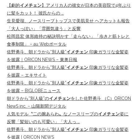
【劇的
イメチェン
】アメリカ人の彼女が日本の美容院で4年ぶり
に髪をカット！ 彼氏からの …
生見愛瑠、ノースリーブトップスで美肌見せ ヘアカットも報告
「大人っぽい」「雰囲気違う」と反響
松岡昌宏 体形維持の秘訣明かす「走らない」「歩きと筋トレと
食事制限」 – au Webポータル
佐野勇斗、朝ドラから“別人級”
イメチェン
印象ガラリな金髪姿
を披露｜ORICON NEWS – 東奥日報
佐野勇斗、朝ドラから“別人級”
イメチェン
印象ガラリな金髪姿
を披露 – エキサイト
佐野勇斗、朝ドラから“別人級”
イメチェン
印象ガラリな金髪姿
を披露 – BIGLOBEニュース
朝ドラから“別人級”の
イメチェン
をした佐野勇斗 （C）ORICON
NewS inc. – 山陽新聞デジタル
人気モデル〝二の腕あらわ〟なノースリーブの
イメチェン
姿に
反響「髪短いのも可愛い」「大人っ …
佐野勇斗、朝ドラから“別人級”
イメチェン
印象ガラリな金髪姿
を披露 | ORICON NEWS