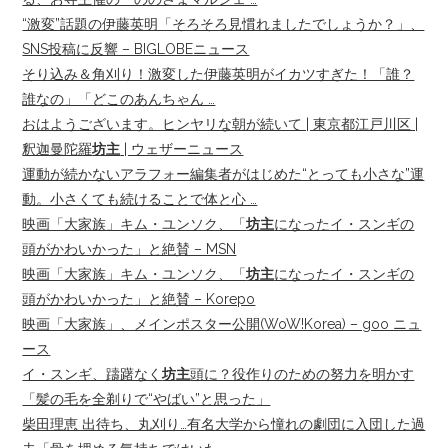
“激変”話題の伊藤英明「そろそろ見慣れましたでしょうか？」、
SNS投稿に反響 – BIGLOBEニュース
そり込み＆角刈り！激変した伊藤英明がイカツすぎた！「誰？
誰なの」「どこのあんちゃん …
おはようございます。ヒンヤリな朝が続いて | 東京都江戸川区 |
釈迦曼陀羅
坊主
| ウェザーニュース
運動が続かないアラフォー編集者がはじめた“とっても小さな”運
動。小さくても続けることで体と心 …
映画「大家族」キム・ユンソク、「
坊主
になったイ・スンギの
頭がかわいかった」と絶賛 – MSN
映画「大家族」キム・ユンソク、「
坊主
になったイ・スンギの
頭がかわいかった」と絶賛 – Korepo
映画「大家族」、メインポスター公開(WoW!Korea) – goo ニュ
ース
イ・スンギ、躊躇なく
坊主
頭に？役作りのための努力を明かす
「髪の毛を全剃りで“やばい”と思った」
柴田理恵 出待ち、丸刈り…有名大学から憧れの劇団に入団した過