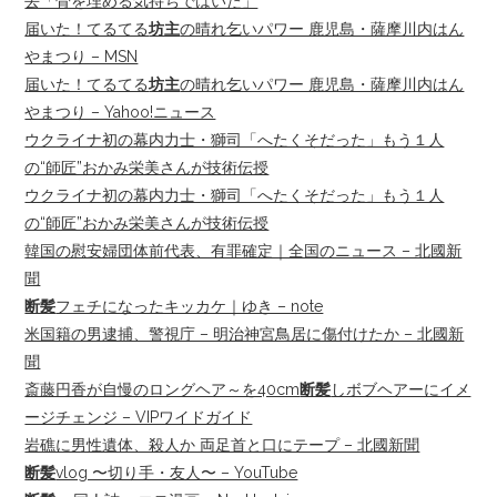
去「骨を埋める気持ちではいた」
届いた！てるてる
坊主
の晴れ乞いパワー 鹿児島・薩摩川内はん
やまつり – MSN
届いた！てるてる
坊主
の晴れ乞いパワー 鹿児島・薩摩川内はん
やまつり – Yahoo!ニュース
ウクライナ初の幕内力士・獅司「へたくそだった」もう１人
の“師匠”おかみ栄美さんが技術伝授
ウクライナ初の幕内力士・獅司「へたくそだった」もう１人
の“師匠”おかみ栄美さんが技術伝授
韓国の慰安婦団体前代表、有罪確定｜全国のニュース – 北國新
聞
断髪
フェチになったキッカケ｜ゆき – note
米国籍の男逮捕、警視庁 – 明治神宮鳥居に傷付けたか – 北國新
聞
斎藤円香が自慢のロングヘア～を40cm
断髪
しボブヘアーにイメ
ージチェンジ – VIPワイドガイド
岩礁に男性遺体、殺人か 両足首と口にテープ – 北國新聞
断髪
vlog 〜切り手・友人〜 – YouTube