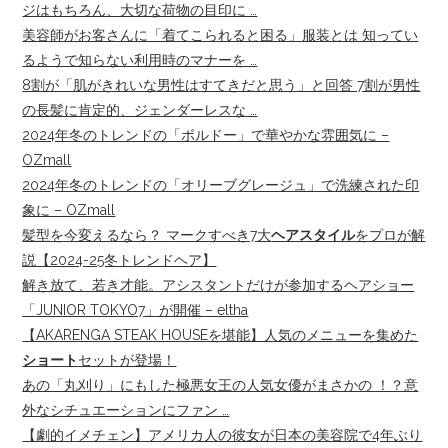
ジはもちろん、大切な荷物の目印に …
美容師がお客さんに「着てこられると困る」服装とは 知ってい
るようで知らない利用時のマナーを …
8割が「肌がきれいな男性はすてきだと思う」と回答 7割が男性
の長髪に肯定的、ジェンダーレスな …
2024年冬のトレンドの「ボルドー」で華やかな雰囲気に –
OZmall
2024年冬のトレンドの「オリーブグレージュ」で洗練された印
象に – OZmall
髪型を今変えるなら？ マークすべき7大
ヘアスタイル
をプロが解
説【2024-25冬トレンドヘア】
解き放て、若き才能。アシスタントだけが参加するヘアショー
「JUNIOR TOKYO7」が開催 – eltha
【AKARENGA STEAK HOUSEを堪能】人気のメニューを集めた
ショート
セットが登場！
あの「丸刈り」にもした極悪女王の人気女優がまさかの ！？意
外なシチュエーションにファン …
【劇的イメチェン】アメリカ人の彼女が日本の美容院で4年ぶり