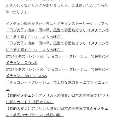
ふさわしくないリンクがありましたら、ご連絡いただけたら削
除いたします。
イメチェン動画を見たい方は
イメチェンストーリーショップへ
「日プ女子」出身・田中琴、黒髪で雰囲気ガラリ
イメチェン
姿
に「透明感すごい」「大人っぽさ …
「日プ女子」出身・田中琴、黒髪で雰囲気ガラリ
イメチェン
姿
に「透明感すごい」「大人っぽさ …
2024年冬のトレンドの「チョコレートグレージュ」で気軽に
イ
メチェン
– OZmall
2024年冬のトレンドの「チョコレートグレージュ」で気軽に
イ
メチェン
– Ameba News
「チョコレートグレージュ」で上品な魅力を – ニフティニュー
ス
【劇的
イメチェン
】アメリカ人の彼女が日本の美容院で4年ぶり
に髪をカット！ 彼氏からの …
【劇的大変身】アメリカ人彼女が日本の美容院で驚き
イメチェ
ン
！彼氏のサプライズに感動の嵐 …