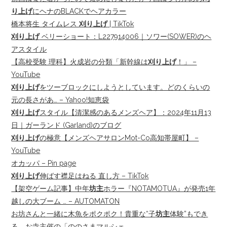
り上げ
にヘナのBLACKでヘアカラー
橋本将生 タイムレス
刈り上げ
| TikTok
刈り上げ
ベリーショート：L227914006｜ソワー(SOWER)のヘ
アスタイル
【高校受験 理科】火成岩の分類「新幹線は
刈り上げ
！」 –
YouTube
刈り上げ
をツーブロックにしようとしています。どのくらいの
元の長さがあ… – Yahoo!知恵袋
刈り上げ
スタイル【清潔感のあるメンズヘア】：2024年11月13
日｜ガーランド (Garland)のブログ
刈り上げ
の極意【メンズヘアサロンMot-Co高知帯屋町】 –
YouTube
オカッパ – Pin page
刈り上げ
伸ばす襟足はねる 直し方 – TikTok
【架空ゲーム記事】中年
坊主
ホラー『NOTAMOTUA』が発売1年
越しの大ブーム … – AUTOMATON
お坊さんと一緒に木魚をポクポク！貴重な“子
坊主
体験”もでき
る、お寺主催の「ののさまマルシェ …