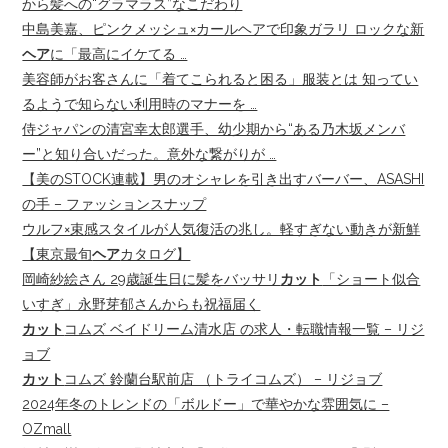
から髪への“グラマラス”なこだわり
中島美嘉、ピンクメッシュ×カールヘアで印象ガラリ ロックな新
ヘア
に「最高にイケてる …
美容師がお客さんに「着てこられると困る」服装とは 知ってい
るようで知らない利用時のマナーを …
侍ジャパンの清宮幸太郎選手、幼少期から“ある乃木坂メンバ
ー”と知り合いだった。意外な繋がりが …
【美のSTOCK連載】男のオシャレを引き出すバーバー、ASASHI
の手 – ファッションスナップ
ウルフ×束感スタイルが人気復活の兆し。軽すぎない動きが新鮮
【東京最旬
ヘア
カタログ】
岡崎紗絵さん 29歳誕生日に髪をバッサリ
カット
「ショート似合
いすぎ」永野芽郁さんからも祝福届く
カット
コムズ ベイドリーム清水店 の求人・転職情報一覧 – リジ
ョブ
カット
コムズ 鈴蘭台駅前店 （トライコムズ） – リジョブ
2024年冬のトレンドの「ボルドー」で華やかな雰囲気に –
OZmall