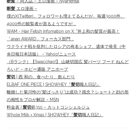
断髪
– 同人誌 – エロ漫画 – NyaHentai
断髪
エロ漫画 –
僕のX(Twitter)、フォロワーも増えてるんだが、毎週3000件、
4000件の観覧者が居るようですが …
WAM・Hair Fetish Infomation on X: "井上和の髪質が最高！
「anan AWARD」フォーカス部門 …
ウクライナ戦を批判したロシアの有名シェフ、遺体で発見（中
央日報日本語版） – Yahoo!ニュース
（Bランク）【Swacchao!】 山姥切国広 髪パーツ フード ねんど
ろいど – ホビー通販 アニホープ
髪切
| 西 和の、食べたり、飲んだり
ELBAF ONE PIECE | SHOWHEY『
髪切
職人日記』
離婚した菊川怜の“髪ばっさり”は成功？残念？ショートと顔の形
の相性をプロが解説 – MSN
料金表 |
髪切
処310 – カットコンシェルジュ
Whole Milk × Xmas | SHOWHEY『
髪切
職人日記』