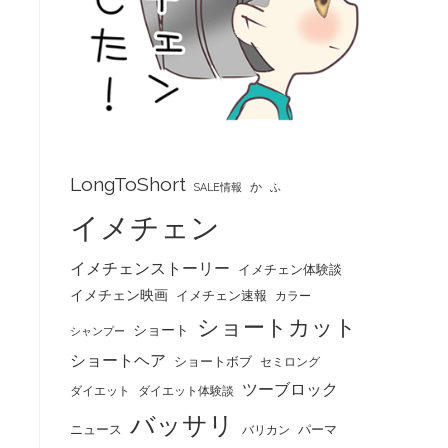
LongToShort
か
SALE情報
ふ
イメチェン
イメチェンストーリー
イメチェン体験談
イメチェン映画
イメチェン速報
カラー
ショートカット
ショート
シャンプー
ショートヘア
ショートボブ
セミロング
ツーブロック
ダイエット
ダイエット体験談
バッサリ
ニュース
パーマ
バリカン