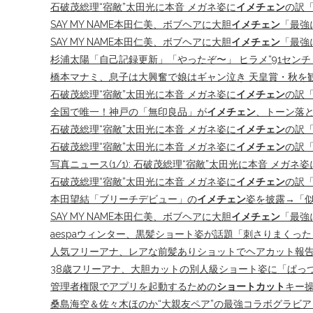
石破茂総理“宿敵”太田光に本音 メガネ姿に
イメチェン
の訳「
SAY MY NAME本田仁美、ボブヘアに大胆
イメチェン
「最強
SAY MY NAME本田仁美、ボブヘアに大胆
イメチェン
「最強
杉浦太陽「自己記録更新」「やったぞ〜」 ヒラメ“91センチ 
橋本マナミ、息子は大興奮で娘はギャン泣き 天皇賞・秋を観戦「
石破茂総理“宿敵”太田光に本音 メガネ姿に
イメチェン
の訳「
全国で唯一！神戸の「無印良品」が
イメチェン
、トーン落と
石破茂総理“宿敵”太田光に本音 メガネ姿に
イメチェン
の訳
石破茂総理“宿敵”太田光に本音 メガネ姿に
イメチェン
の訳
写真ニュース(1/1): 石破茂総理“宿敵”太田光に本音 メガネ姿
石破茂総理“宿敵”太田光に本音 メガネ姿に
イメチェン
の訳「
本田望結「ブリーチデビュー」の
イメチェン
姿を披露→「似
SAY MY NAME本田仁美、ボブヘアに大胆
イメチェン
「最強
aespaウィンター、黒髪ショート姿が話題「刺さりまくっ
人気フリーアナ、レアな前髪ありショットでヘアカット報告に反響
38歳フリーアナ、大胆カットの別人級ショート姿に「ぱっつ
管理者権限でアプリを起動するための
ショートカット
キー
桑島海空＆佐々木ほのか“大親友ペア”の最強コラボグラビア