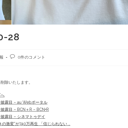
-28
報
0件のコメント
ら削除いたします。
プへ
露目 – au Webポータル
目 – BCN＋R – BCN+R
披露目 – シネマトゥデイ
の激変”が740万再生 「信じられない …