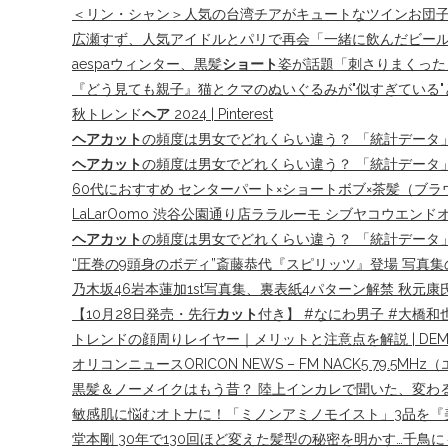
＜リン・シャン＞人気の台湾チアがキュートなツインお団
広瀬すず、人気アイドルとパリで再会「一緒に飲んだビー
aespaウィンター、黒髪
ショート
姿が話題「刺さりまくった
『どう見ても親子』猫とクマのぬいぐるみが"似すぎている"と
秋トレンド
ヘア
2024 | Pinterest
ヘアカット
の頻度は男女でどれくらい違う？ 「統計データ」
ヘアカット
の頻度は男女でどれくらい違う？ 「統計データ」
60代におすすめ センターパート×ショートボブ×茶髪（ブラ
LaLarOomo 渋谷公園通り店ララルーモ シブヤコウエンドオリテ
ヘアカット
の頻度は男女でどれくらい違う？ 「統計データ」
“圧巻の9頭身のボディ”斎藤恭代『スピリッツ』登場 写真集
乃木坂46岩本蓮加1st写真集、裏表紙4パターン解禁 秋元
【10月28日発売・先行
カット
付き】 #なにわ男子 #大橋和也
トレンドの顔周りレイヤー｜メリットと注意点を解説 | DEMI
オリコンニュースORICON NEWS – FM NACK5 79.5
黒髪＆ノーメイクはもう昔？ 陸上インカレで聞いた、変わる
敏感肌に悩むオトナに！「ミノンアミノモイスト」3品を『
堂本剛 30年で130回ほど変えた髪型の秘密を明かす…千鳥に