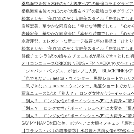
桑島海空＆佐々木ほのか“大親友ペア”の最強コラボグラビア
桑島海空＆佐々木ほのか“大親友ペア”の最強コラボグラビア 
松本まりか、“美谷間”のぞく大胆美スタイル「見惚れてしまう」「なん
岩崎宏美、華やかな同窓会に「幸せな時間でした」 「心か
岩崎宏美、華やかな同窓会に「幸せな時間でした」 「心か
永野芽郁、エレガントな新コーデ披露 1年の目標は「ひとり
松本まりか、“美谷間”のぞく大胆美スタイル「見惚れてしまう」「なん
俳優チェ·シラ(56)の娘キム·チェニ(23)が果敢で堂々と
オリコンニュースORICON NEWS – FM NACK5 79.5
「ジャパン・バングス」がセレブに人気！ BLACKPINKや
「息できない…」aespa・ウィンター、黒髪
ショート
でカリ
「息できない…」aespa・ウィンター、黒髪
ショート
でカリ
写真ニュース(1/1): 「別人？」 ロング女性が“ボーイッシュ
「別人？」 ロング女性が“ボーイッシュ
ヘア
”に大変身→“驚
「別人？」 ロング女性が“ボーイッシュ
ヘア
”に大変身→“驚
「別人？」 ロング女性が“ボーイッシュ
ヘア
”に大変身→“驚
SAY MY NAME本田仁美、ボブヘアに大胆イメチェン「
【フランス・パリの猫事情②】水谷豊と共演女優が突然やって