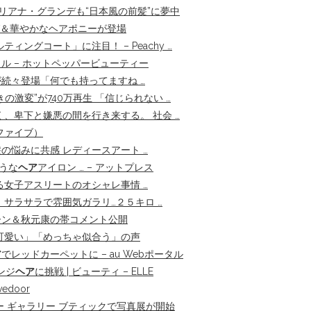
アリアナ・グランデも“日本風の前髪”に夢中
ング＆華やかなヘアポニーが登場
ングコート」に注目！ – Peachy …
ル – ホットペッパービューティー
が続々登場「何でも持ってますね …
きの激変”が740万再生 「信じられない …
、卑下と嫌悪の間を行き来する。 社会 …
クファイブ）
悩みに共感 レディースアート …
うな
ヘア
アイロン … – アットプレス
女子アスリートのオシャレ事情 …
サラサラで雰囲気ガラリ…２５キロ …
ターン＆秋元康の帯コメント公開
可愛い」「めっちゃ似合う」の声
ア
でレッドカーペットに – au Webポータル
ンジ
ヘア
に挑戦 | ビューティ – ELLE
edoor
 ギャラリー ブティックで写真展が開始