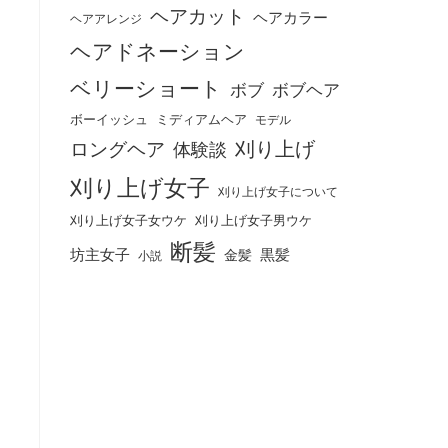
ヘアカット
ヘアカラー
ヘアアレンジ
ヘアドネーション
ベリーショート
ボブ
ボブヘア
ボーイッシュ
ミディアムヘア
モデル
刈り上げ
ロングヘア
体験談
刈り上げ女子
刈り上げ女子について
刈り上げ女子女ウケ
刈り上げ女子男ウケ
断髪
坊主女子
黒髪
金髪
小説