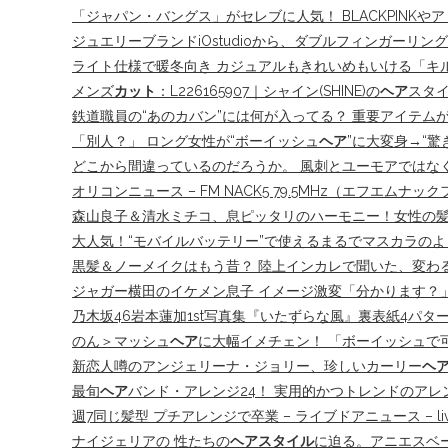
「ジャパン・バングス」がセレブに人気！ BLACKPINKや
ジュエリーブランドiOstudioから、ダブルフィンガーリ
ライト仕様で暖冬向き カジュアルもきれいめもいける「キルティ
メンズ
カット
：L226165907｜シャイン(SHINE)の
ヘア
スタイ
鉄道職員の“あのカバン”には何が入ってる？ 重要アイテム
「別人？」 ロング女性が“ボーイッシュ
ヘア
”に大変身→“驚
どこから間違っているのだろうか。 風刺とユーモアではなく
オリコンニュース – FM NACK5 79.5MHz（エフエムナッ
森山良子＆清水ミチコ、息ピッタリのハーモニー！女性の髪の
大人気！“モバイルバッテリー”で使えるまるでマスカラのよ
黒髪＆ノーメイクはもう昔？ 陸上インカレで聞いた、変わる
ジャガー横田のイケメン息子 イメージ激変「分かります？」
乃木坂46岩本蓮加1st写真集『いたずらな風』裏表紙4パ
のん＞マッシュ
ヘア
に大幅イメチェン！ 「ボーイッシュで
新恋人噂のアンジェリーナ・ジョリー、珍しいカーリー
ヘ
最旬
ヘア
バンド・アレンジ24！ 実用的かつトレンドのアレ
週7同じ髪型 プチアレンジで卒業 – ライブドアニュース – liv
ナイジェリアの 性たちの
ヘアスタイル
に迫る。アニエスベー