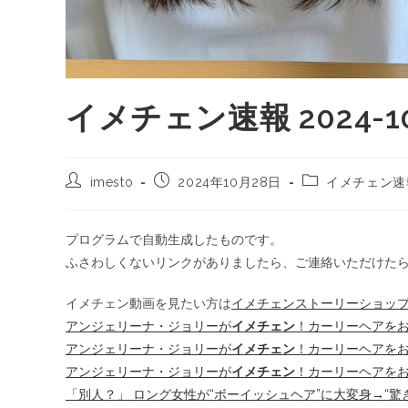
イメチェン速報 2024-10
imesto
2024年10月28日
イメチェン速
プログラムで自動生成したものです。
ふさわしくないリンクがありましたら、ご連絡いただけた
イメチェン動画を見たい方は
イメチェンストーリーショッ
アンジェリーナ・ジョリーが
イメチェン
！カーリーヘアをお披
アンジェリーナ・ジョリーが
イメチェン
！カーリーヘアをお披露
アンジェリーナ・ジョリーが
イメチェン
！カーリーヘアをお
「別人？」 ロング女性が“ボーイッシュヘア”に大変身→“驚き