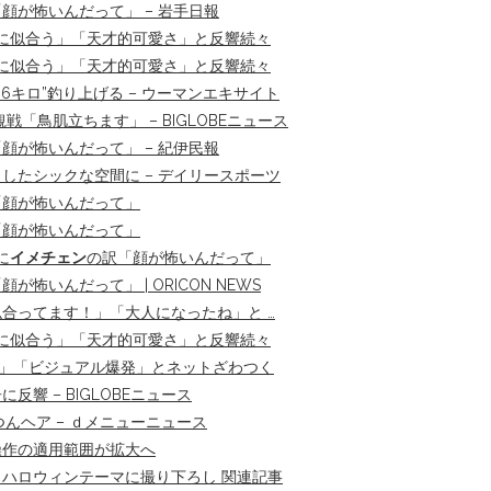
顔が怖いんだって」 – 岩手日報
に似合う」「天才的可愛さ」と反響続々
に似合う」「天才的可愛さ」と反響続々
6キロ”釣り上げる – ウーマンエキサイト
鳥肌立ちます」 – BIGLOBEニュース
顔が怖いんだって」 – 紀伊民報
したシックな空間に – デイリースポーツ
「顔が怖いんだって」
「顔が怖いんだって」
に
イメチェン
の訳「顔が怖いんだって」
顔が怖いんだって」 | ORICON NEWS
合ってます！」「大人になったね」と …
に似合う」「天才的可愛さ」と反響続々
た」「ビジュアル爆発」とネットざわつく
 – BIGLOBEニュース
んヘア – ｄメニューニュース
操作の適用範囲が拡大へ
 ハロウィンテーマに撮り下ろし 関連記事