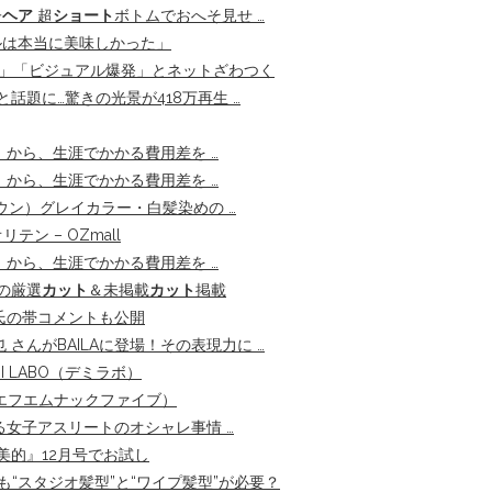
子
ヘア
超
ショート
ボトムでおへそ見せ …
ルは本当に美味しかった」
」「ビジュアル爆発」とネットざわつく
話題に…驚きの光景が418万再生 …
から、生涯でかかる費用差を …
から、生涯でかかる費用差を …
ウン）グレイカラー・白髪染めの …
ン – OZmall
から、生涯でかかる費用差を …
の厳選
カット
＆未掲載
カット
掲載
康氏の帯コメントも公開
 さんがBAILAに登場！その表現力に …
 LABO（デミラボ）
MHz（エフエムナックファイブ）
女子アスリートのオシャレ事情 …
美的』12月号でお試し
も“スタジオ髪型”と“ワイプ髪型”が必要？