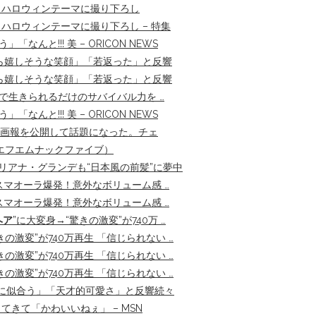
 ハロウィンテーマに撮り下ろし
ハロウィンテーマに撮り下ろし – 特集
と!!! 美 – ORICON NEWS
ら嬉しそうな笑顔」「若返った」と反響
ら嬉しそうな笑顔」「若返った」と反響
で生きられるだけのサバイバル力を …
と!!! 美 – ORICON NEWS
した初画報を公開して話題になった。チェ
MHz（エフエムナックファイブ）
アリアナ・グランデも“日本風の前髪”に夢中
スマオーラ爆発！意外なボリューム感 …
スマオーラ爆発！意外なボリューム感 …
ヘア
”に大変身→“驚きの激変”が740万 …
きの激変”が740万再生 「信じられない …
きの激変”が740万再生 「信じられない …
きの激変”が740万再生 「信じられない …
最強に似合う」「天才的可愛さ」と反響続々
きて「かわいいねぇ」 – MSN