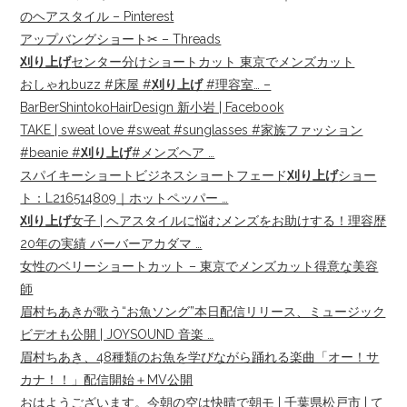
のヘアスタイル – Pinterest
アップバングショート✂︎ – Threads
刈り上げ
センター分けショートカット 東京でメンズカット
おしゃれbuzz #床屋 #
刈り上げ
#理容室… –
BarBerShintokoHairDesign 新小岩 | Facebook
TAKE | sweat love #sweat #sunglasses #家族ファッション
#beanie #
刈り上げ
#メンズヘア …
スパイキーショートビジネスショートフェード
刈り上げ
ショー
ト：L216514809｜ホットペッパー …
刈り上げ
女子 | ヘアスタイルに悩むメンズをお助けする！理容歴
20年の実績 バーバーアカダマ …
女性のベリーショートカット – 東京でメンズカット得意な美容
師
眉村ちあきが歌う“お魚ソング”本日配信リリース、ミュージック
ビデオも公開 | JOYSOUND 音楽 …
眉村ちあき、48種類のお魚を学びながら踊れる楽曲「オー！サ
カナ！！」配信開始＋MV公開
おはようございます。今朝の空は快晴で朝モ | 千葉県松戸市 | て