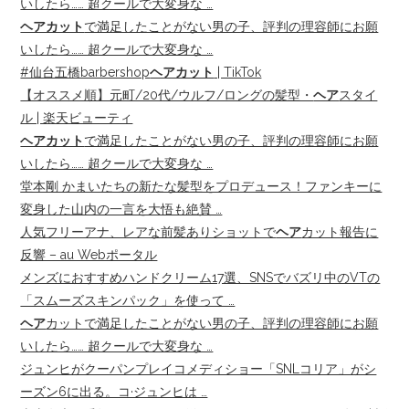
いしたら…… 超クールで大変身な …
ヘアカット
で満足したことがない男の子、評判の理容師にお願
いしたら…… 超クールで大変身な …
#仙台五橋barbershop
ヘアカット
| TikTok
【オススメ順】元町/20代/ウルフ/ロングの髪型・
ヘア
スタイ
ル | 楽天ビューティ
ヘアカット
で満足したことがない男の子、評判の理容師にお願
いしたら…… 超クールで大変身な …
堂本剛 かまいたちの新たな髪型をプロデュース！ファンキーに
変身した山内の一言を大悟も絶賛 …
人気フリーアナ、レアな前髪ありショットで
ヘア
カット報告に
反響 – au Webポータル
メンズにおすすめハンドクリーム17選、SNSでバズリ中のVTの
「スムーズスキンパック」を使って …
ヘア
カットで満足したことがない男の子、評判の理容師にお願
いしたら…… 超クールで大変身な …
ジュンヒがクーパンプレイコメディショー「SNLコリア」がシ
ーズン6に出る。コ·ジュンヒは …