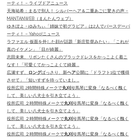
ーティ！ – ライブドアニュース
天海祐希：まるで別人！ シルバーヘア＆二重あごに驚きの声 –
MANTANWEB（まんたんウェブ）
ゆきぽよ・ゆみちぃ「姉妹で初グラビア」は2人でバースデーパ
ーティ！ – Yahoo!ニュース
ラファエル 仮面を外した顔が話題「新庄監督みたい」「これが
真のイケメン」「目が綺麗」
志田未来、リボンたくさんのブラックドレスをかっこよく着こ
なす！「可愛くてかっこよくて綺麗 …
広瀬すず、
ロング
ばっさり、新
ヘア
公開に「ドラフト1位で獲得
させて」「短いすずを待っていまし …
役所広司 2時間特殊メークで
丸刈り
馬琴に変身「なるべく醜く
して、美しい八犬士を引き立てよう」
役所広司 ２時間特殊メークで
丸刈り
馬琴に変身「なるべく醜く
して、美しい八犬士を引き立てよう」
役所広司 ２時間特殊メークで
丸刈り
馬琴に変身「なるべく醜く
して、美しい八犬士を引き立てよう」
役所広司 ２時間特殊メークで
丸刈り
馬琴に変身「なるべく醜く