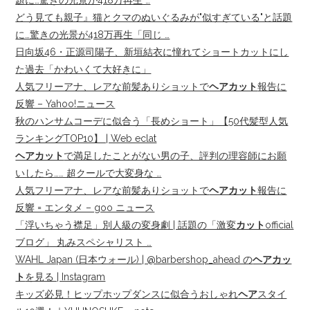
題に…驚きの光景が418万再生 …
どう見ても親子』猫とクマのぬいぐるみが"似すぎている"と話題
に…驚きの光景が418万再生「同じ …
日向坂46・正源司陽子、新垣結衣に憧れてショートカットにし
た過去「かわいくて大好きに」
人気フリーアナ、レアな前髪ありショットで
ヘアカット
報告に
反響 – Yahoo!ニュース
秋のハンサムコーデに似合う「長めショート」【50代髪型人気
ランキングTOP10】 | Web eclat
ヘアカット
で満足したことがない男の子、評判の理容師にお願
いしたら…… 超クールで大変身な …
人気フリーアナ、レアな前髪ありショットで
ヘアカット
報告に
反響 = エンタメ – goo ニュース
「浮いちゃう襟足」別人級の変身劇 | 話題の「激変
カット
official
ブログ」 丸みスペシャリスト …
WAHL Japan (日本ウォール) | @barbershop_ahead の
ヘアカッ
ト
を見る | Instagram
キッズ必見！ヒップホップダンスに似合うおしゃれ
ヘア
スタイ