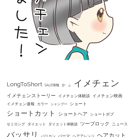
イメチェン
LongToShort
か
SALE情報
ふ
イメチェンストーリー
イメチェン映画
イメチェン体験談
ショート
イメチェン速報
カラー
シャンプー
ショートカット
ショートヘア
ショートボブ
ツーブロック
ニュース
セミロング
ダイエット
ダイエット体験談
バッサリ
ヘアカット
パーマ
バリカン
ヘアアレンジ