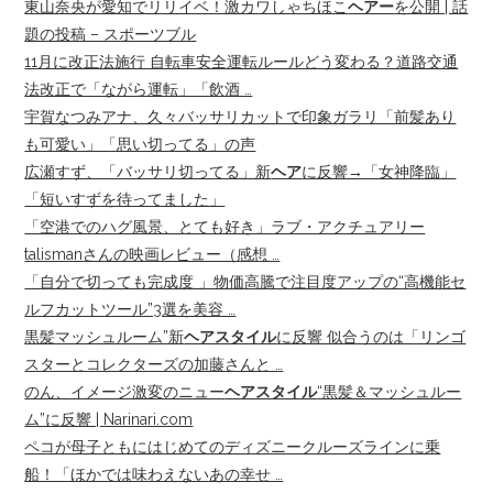
東山奈央が愛知でリリイベ！激カワしゃちほこ
ヘアー
を公開 | 話
題の投稿 – スポーツブル
11月に改正法施行 自転車安全運転ルールどう変わる？道路交通
法改正で「ながら運転」「飲酒 …
宇賀なつみアナ、久々バッサリカットで印象ガラリ「前髪あり
も可愛い」「思い切ってる」の声
広瀬すず、「バッサリ切ってる」新
ヘア
に反響→「女神降臨」
「短いすずを待ってました」
「空港でのハグ風景、とても好き」ラブ・アクチュアリー
talismanさんの映画レビュー（感想 …
「自分で切っても完成度 」物価高騰で注目度アップの“高機能セ
ルフカットツール”3選を美容 …
黒髪マッシュルーム”新
ヘアスタイル
に反響 似合うのは「リンゴ
スターとコレクターズの加藤さんと …
のん、イメージ激変のニュー
ヘアスタイル
“黒髪＆マッシュルー
ム”に反響 | Narinari.com
ペコが母子ともにはじめてのディズニークルーズラインに乗
船！「ほかでは味わえないあの幸せ …