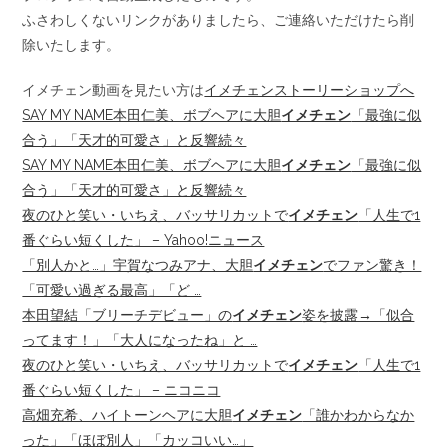
ふさわしくないリンクがありましたら、ご連絡いただけたら削
除いたします。
イメチェン動画を見たい方は
イメチェンストーリーショップへ
SAY MY NAME本田仁美、ボブヘアに大胆
イメチェン
「最強に似
合う」「天才的可愛さ」と反響続々
SAY MY NAME本田仁美、ボブヘアに大胆
イメチェン
「最強に似
合う」「天才的可愛さ」と反響続々
夜のひと笑い・いちえ、バッサリカットで
イメチェン
「人生で1
番ぐらい短くした」 – Yahoo!ニュース
「別人かと…」宇賀なつみアナ、大胆
イメチェン
でファン驚き！
「可愛い過ぎる最高」「ど …
本田望結「ブリーチデビュー」の
イメチェン
姿を披露→「似合
ってます！」「大人になったね」と …
夜のひと笑い・いちえ、バッサリカットで
イメチェン
「人生で1
番ぐらい短くした」 – ニコニコ
高畑充希、ハイトーンヘアに大胆
イメチェン
「誰かわからなか
った」「ほぼ別人」「カッコいい…」