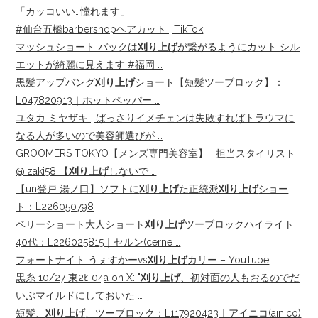
「カッコいい…憧れます」
#仙台五橋barbershopヘアカット | TikTok
マッシュショート バックは
刈り上げ
が繋がるようにカット シル
エットが綺麗に見えます #福岡 …
黒髪アップバング
刈り上げ
ショート【短髪ツーブロック】：
L047820913｜ホットペッパー …
ユタカ ミヤザキ | ばっさりイメチェンは失敗すればトラウマに
なる人が多いので美容師選びが …
GROOMERS TOKYO【メンズ専門美容室】 | 担当スタイリスト
@izaki58 【
刈り上げ
しないで …
【un登戸 湯ノ口】ソフトに
刈り上げ
た正統派
刈り上げ
ショー
ト：L226050798
ベリーショート大人ショート
刈り上げ
ツーブロックハイライト
40代：L226025815｜セルン(cerne …
フォートナイト うぇすかーvs
刈り上げ
カリー – YouTube
黒糸 10/27 東2ﾋ 04a on X: "
刈り上げ
、初対面の人もおるのでだ
いぶマイルドにしておいた …
短髪、
刈り上げ
、ツーブロック：L117920423｜アイニコ(ainico)