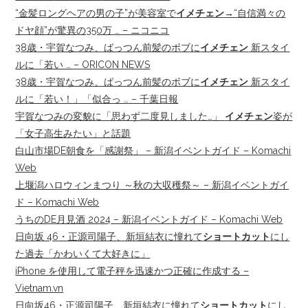
“金髪ロングヘアの男の子”が美容室で
イメチェン
→“自信満々の
ドヤ顔”が驚異の350万 … – ニコニコ
38歳・宇賀なつみ、ばっつん前髪のボブに
イメチェン
新スタイ
ルに「若い … – ORICON NEWS
38歳・宇賀なつみ、ばっつん前髪のボブに
イメチェン
新スタイ
ルに「若い！」「似合っ … – 千葉日報
宇賀なつみの変貌に「思わず二度見しました…」
イメチェン
姿が
「女子高生みたい」と話題
白山市場DE朝食を「感謝祭」 – 新潟イベントガイド – Komachi
Web
上堰潟ハロウィンまつり ～秋の大収穫祭～ – 新潟イベントガイ
ド – Komachi Web
うちのDE月見酒 2024 – 新潟イベントガイド – Komachi Web
日向坂 46・正源司陽子、新垣結衣に憧れて
ショートカット
にし
た過去「かわいくて大好きに」
iPhone を使用して電子秤を迅速かつ正確に作成する –
Vietnam.vn
日向坂46・正源司陽子、新垣結衣に憧れて
ショートカット
にし