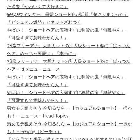
た過去「かわいくて大好きに」
aespaウィンター、黒髪
ショート
姿が話題「刺さりまくった」
「ビジュアル爆発」とネットざわつく
やばい！」
ショートヘア
の広瀬すずに称賛の嵐「無敵やん」
「可愛すぎて意味わからん！」
38歳フリーアナ、大胆カットの別人級
ショート
姿に「ぱっつん
ヘア
、めっちゃ可愛い」「本当に …
38歳フリーアナ、大胆カットの別人級
ショート
姿に「ぱっつん
ヘア
– ｄメニューニュース
やばい！」
ショートヘア
の広瀬すずに称賛の嵐「無敵やん」
「可愛すぎて意味わからん！」
やばい！」
ショートヘア
の広瀬すずに称賛の嵐「無敵やん」
「可愛すぎて意味わからん！」
男女モテ狙えそう 今切るなら →【カジュアル
ショート
】一択か
も！ – ニュース – Head Topics
男女モテ狙えそう 今切るなら →【カジュアル
ショート
】一択か
も！ – Peachy（ピーチィ）
『どう見ても親子』猫とクマのぬいぐるみが"似すぎている"と話