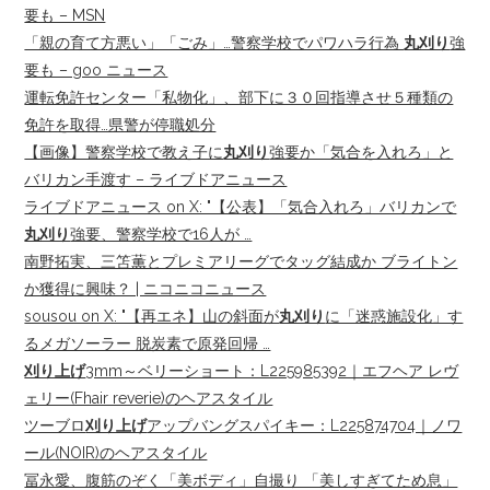
要も – MSN
「親の育て方悪い」「ごみ」…警察学校でパワハラ行為
丸刈り
強
要も – goo ニュース
運転免許センター「私物化」、部下に３０回指導させ５種類の
免許を取得…県警が停職処分
【画像】警察学校で教え子に
丸刈り
強要か「気合を入れろ」と
バリカン手渡す – ライブドアニュース
ライブドアニュース on X: "【公表】「気合入れろ」バリカンで
丸刈り
強要、警察学校で16人が …
南野拓実、三笘薫とプレミアリーグでタッグ結成か ブライトン
か獲得に興味？ | ニコニコニュース
sousou on X: "【再エネ】山の斜面が
丸刈り
に「迷惑施設化」す
るメガソーラー 脱炭素で原発回帰 …
刈り上げ
3mm～ベリーショート：L225985392｜エフヘア レヴ
ェリー(Fhair reverie)のヘアスタイル
ツーブロ
刈り上げ
アップバングスパイキー：L225874704｜ノワ
ール(NOIR)のヘアスタイル
冨永愛、腹筋のぞく「美ボディ」自撮り 「美しすぎてため息」