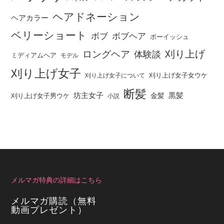
ヘアドネーション
ヘアカラー
ベリーショート
ボブ
ボブヘア
ボーイッシュ
刈り上げ
ロングヘア
体験談
ミディアムヘア
モデル
刈り上げ女子
刈り上げ女子女ウケ
刈り上げ女子について
断髪
坊主女子
黒髪
金髪
刈り上げ女子男ウケ
小説
メルマガ特典の詳細はこちら
メルマガ購読（無料
動画プレゼント）