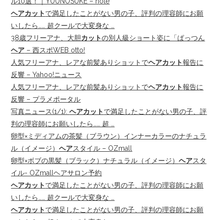
ル10選！｜YUUNOSUKE – note
ヘアカット
で満足したことがない男の子、評判の理容師にお願
いしたら…… 超クールで大変身な …
38歳フリーアナ、大胆
カット
の別人級ショート姿に「ぱっつん
ヘア
– 西スポWEB otto!
人気フリーアナ、レアな前髪ありショットで
ヘアカット
報告に
反響 – Yahoo!ニュース
人気フリーアナ、レアな前髪ありショットで
ヘアカット
報告に
反響 – プラメポータル
写真ニュース(1/1):
ヘアカット
で満足したことがない男の子、評
判の理容師にお願いしたら…… 超 …
卵型×ミディアムの茶髪（ブラウン）インナーカラーのナチュラ
ル（イメージ）
ヘア
スタイル – OZmall
卵型×ボブの黒髪（ブラック）ナチュラル（イメージ）
ヘア
スタ
イル- OZmallヘアサロン予約
ヘアカット
で満足したことがない男の子、評判の理容師にお願
いしたら…… 超クールで大変身な …
ヘアカット
で満足したことがない男の子、評判の理容師にお願