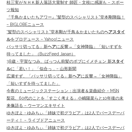
桂三実がＮＨＫ新人落語大賞制す 師匠・文枝に感謝も – スポー
ツ報知
『千鳥かまいたちアワー』“髪型のスペシャリスト”堂本剛降臨！
– BIGLOBEニュース
“髪型のスペシャリスト”堂本剛が千鳥＆かまいたちの
ヘアスタイ
ル
をプロデュース – Yahoo!ニュース
バッサリ切ってる」新
ヘア
に反響→「女神降臨」「短いすずを
待ってました」（BuzzFeed Japan）
38歳・宇賀なつみ、ばっつん前髪のボブにイメチェン 新
スタイ
ル
に「若い！」「似合っ … – 山形新聞
広瀬すず、「バッサリ切ってる」新
ヘア
に反響→「女神降臨」
「短いすずを待ってました」
今夜のミュージックステーション：出演者＆楽曲紹介 – MSN
梨花、60代のことを「すごく考える」小嶋陽菜らと10年後の未
来像語る – ウーマンエキサイト
ゆきぽよ・ゆみちぃ「姉妹で初グラビア」は2人でバースデーパ
ーティ！ – ライブドアニュース
ゆきぽよ・ゆみちぃ「姉妹で初グラビア」は2人でバースデーパ