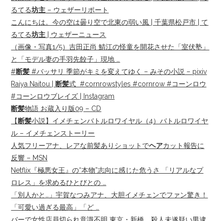
るてる
坊主
– ウェザーリポート
こんにちは。今の空は曇り空で北東の弱い風 | 千葉県松戸市 | て
るてる
坊主
| ウェザーニュース
（画像・写真1/5）吉田正尚 鯖江の怪童を開花させた「室伏塾」
と「モデル妻の手羽先餃子」現地 …
#
断髪
#バッサリ 季節がキミを変えてゆく – みその小説 – pixiv
Raiya Naitou |
断髪
式 ‍ #cornrowstyles #cornrow #コーンロウ
#コーンロウブレイズ | Instagram
断髪
物語 お蔵入り版09 – CD
【
断髪
小説】イメチェンバトルロワイヤル（4）バトルロワイヤ
ル – イメチェンストーリー
人気フリーアナ、レアな前髪ありショットで
ヘア
カット報告に
反響 – MSN
Netflix『極悪女王』の“本物”志向に感じた危うさ 「リアルなプ
ロレス」を求めるひとびとの …
「別人かと…」宇賀なつみアナ、大胆イメチェンでファン驚き！
「可愛い過ぎる最高」「ど …
バーで女性店員切られ意識不明 東京・新橋、殺人未遂疑い男逮