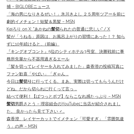
捕 – BIGLOBEニュース
「海の男になりきるぜい！」氷川きよし ２５周年ツアーを前に
劇的イメチェン！短髪＆黒髪 – MSN
Keiろり on X: "あかねの
髪切
られたの普通に悲しい" / X
髪が「うねる」原因は、お風呂上がりの習慣にあった！？ 知ら
ずに10年続けると…（前編）
『キングオブコント』5位のシティホテル3号室、決勝戦前に事
務所先輩から不器用過ぎるエール
「髪を切ってレイヤーを入れてみました」森香澄の投稿写真に
ファン歓喜「やばい」「ぎゃん …
今日は
髪切り
に行ってくる。まあ、実際は切ってもらうんだけ
どね。だから切られに行くって言っ …
結べて便利！【ぱつっとボブ】ならこなれ感たっぷり – MSN
髪切
男爵さとう – 理容組合のYouTubeに当店が紹介されまし
た。 良かったら見て下さい ‍♂️…
森香澄、レイヤーカットでイメチェン「可愛すぎ」「雰囲気違
う」の声 – MSN