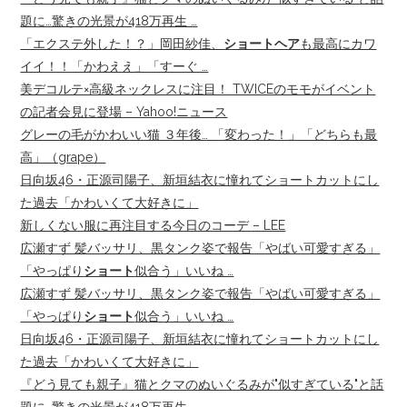
題に…驚きの光景が418万再生 …
「エクステ外した！？」岡田紗佳、
ショートヘア
も最高にカワ
イイ！！「かわええ」「すーぐ …
美デコルテ×高級ネックレスに注目！ TWICEのモモがイベント
の記者会見に登場 – Yahoo!ニュース
グレーの毛がかわいい猫 ３年後… 「変わった！」「どちらも最
高」（grape）
日向坂46・正源司陽子、新垣結衣に憧れてショートカットにし
た過去「かわいくて大好きに」
新しくない服に再注目する今日のコーデ – LEE
広瀬すず 髪バッサリ、黒タンク姿で報告「やばい可愛すぎる」
「やっぱり
ショート
似合う」いいね …
広瀬すず 髪バッサリ、黒タンク姿で報告「やばい可愛すぎる」
「やっぱり
ショート
似合う」いいね …
日向坂46・正源司陽子、新垣結衣に憧れてショートカットにし
た過去「かわいくて大好きに」
『どう見ても親子』猫とクマのぬいぐるみが"似すぎている"と話