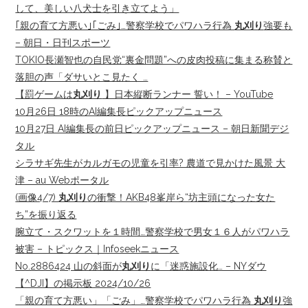
して、美しい八犬士を引き立てよう」
｢親の育て方悪い｣｢ごみ｣…警察学校でパワハラ行為
丸刈り
強要も
– 朝日・日刊スポーツ
TOKIO長瀬智也の自民党“裏金問題”への皮肉投稿に集まる称賛と
落胆の声「ダサいとこ見たく …
【罰ゲームは
丸刈り
】日本縦断ランナー 誓い！ – YouTube
10月26日 18時のAI編集長ピックアップニュース
10月27日 AI編集長の前日ピックアップニュース – 朝日新聞デジ
タル
シラサギ先生がカルガモの児童を引率? 農道で見かけた風景 大
津 – au Webポータル
(画像4/7)
丸刈り
の衝撃！AKB48峯岸ら“坊主頭になった女た
ち”を振り返る
腕立て・スクワットを１時間…警察学校で男女１６人がパワハラ
被害 – トピックス｜Infoseekニュース
No.2886424 山の斜面が
丸刈り
に「迷惑施設化… – NYダウ
【^DJI】の掲示板 2024/10/26
「親の育て方悪い」「ごみ」…警察学校でパワハラ行為
丸刈り
強