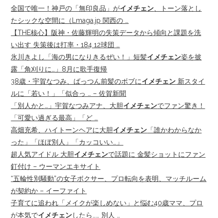
全国で唯一！神戸の「無印良品」が
イメチェン
、トーン落とし
たシックな空間に（Lmaga.jp 関西の …
【THE核心】阪神・佐藤輝明の失策データから傾向と課題を洗
い出す 失策後は打率・184 12球団 …
氷川きよし「海の男になりきるぜい！」短髪
イメチェン
姿を披
露「角刈りに…」8月に歌手復帰
38歳・宇賀なつみ、ばっつん前髪のボブに
イメチェン
新スタイ
ルに「若い！」「似合っ … – 佐賀新聞
「別人かと…」宇賀なつみアナ、大胆
イメチェン
でファン驚き！
「可愛い過ぎる最高」「ど …
高畑充希、ハイトーンヘアに大胆
イメチェン
「誰かわからなか
った」「ほぼ別人」「カッコいい…」
超人気アイドル 大胆
イメチェン
で話題に 金髪ショットにファン
釘付け – ウーマンエキサイト
“五輪性別騒動”の女子ボクサー、プロ転向を表明、マッチルーム
が契約か – イーファイト
子育てに追われ「メイクが楽しめない」と悩む40歳ママ、プロ
が本気で
イメチェン
したら…… 別人 …