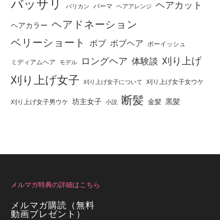
バッサリ
ヘアカット
パーマ
バリカン
ヘアアレンジ
ヘアドネーション
ヘアカラー
ベリーショート
ボブ
ボブヘア
ボーイッシュ
刈り上げ
ロングヘア
体験談
ミディアムヘア
モデル
刈り上げ女子
刈り上げ女子女ウケ
刈り上げ女子について
断髪
坊主女子
黒髪
金髪
刈り上げ女子男ウケ
小説
メルマガ特典の詳細はこちら
メルマガ購読（無料
動画プレゼント）