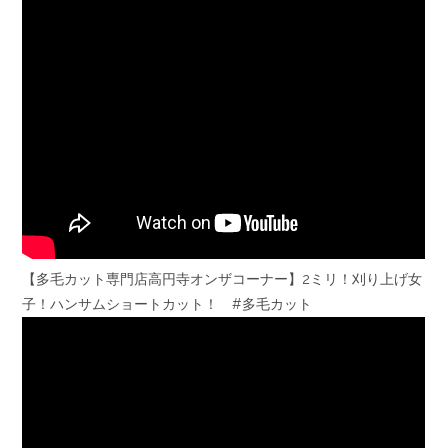
【多毛カット専門店高円寺オンザコーナー】2ミリ！刈り上げ女
子！ハンサムショートカット！ #多毛カット