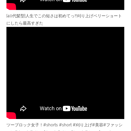
[40代髪型]人生でこの短さは初めてっ‼︎刈り上げベリーショート
にしたら最高すぎた
ツーブロック女子！#shorts #short #刈り上げ#美容#ファッシ