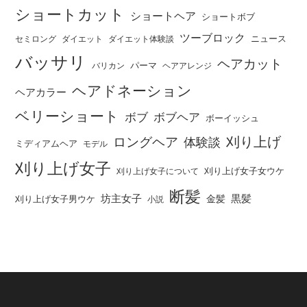
ショートカット
ショートヘア
ショートボブ
ツーブロック
ニュース
セミロング
ダイエット
ダイエット体験談
バッサリ
ヘアカット
パーマ
バリカン
ヘアアレンジ
ヘアドネーション
ヘアカラー
ベリーショート
ボブ
ボブヘア
ボーイッシュ
刈り上げ
ロングヘア
体験談
ミディアムヘア
モデル
刈り上げ女子
刈り上げ女子女ウケ
刈り上げ女子について
断髪
坊主女子
黒髪
金髪
刈り上げ女子男ウケ
小説