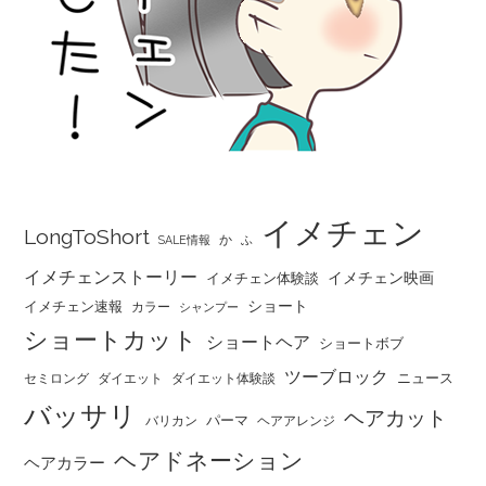
イメチェン
LongToShort
か
SALE情報
ふ
イメチェンストーリー
イメチェン映画
イメチェン体験談
ショート
イメチェン速報
カラー
シャンプー
ショートカット
ショートヘア
ショートボブ
ツーブロック
ニュース
セミロング
ダイエット
ダイエット体験談
バッサリ
ヘアカット
パーマ
バリカン
ヘアアレンジ
ヘアドネーション
ヘアカラー