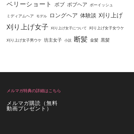
ベリーショート
ボブ
ボブヘア
ボーイッシュ
刈り上げ
ロングヘア
体験談
ミディアムヘア
モデル
刈り上げ女子
刈り上げ女子女ウケ
刈り上げ女子について
断髪
坊主女子
黒髪
金髪
刈り上げ女子男ウケ
小説
メルマガ特典の詳細はこちら
メルマガ購読（無料
動画プレゼント）