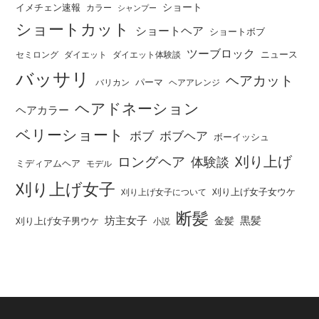
ショート
イメチェン速報
カラー
シャンプー
ショートカット
ショートヘア
ショートボブ
ツーブロック
ニュース
セミロング
ダイエット
ダイエット体験談
バッサリ
ヘアカット
パーマ
バリカン
ヘアアレンジ
ヘアドネーション
ヘアカラー
ベリーショート
ボブ
ボブヘア
ボーイッシュ
刈り上げ
ロングヘア
体験談
ミディアムヘア
モデル
刈り上げ女子
刈り上げ女子女ウケ
刈り上げ女子について
断髪
坊主女子
黒髪
金髪
刈り上げ女子男ウケ
小説