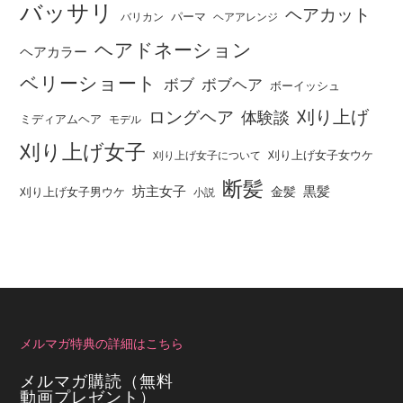
バッサリ
ヘアカット
パーマ
バリカン
ヘアアレンジ
ヘアドネーション
ヘアカラー
ベリーショート
ボブ
ボブヘア
ボーイッシュ
刈り上げ
ロングヘア
体験談
ミディアムヘア
モデル
刈り上げ女子
刈り上げ女子女ウケ
刈り上げ女子について
断髪
坊主女子
黒髪
金髪
刈り上げ女子男ウケ
小説
メルマガ特典の詳細はこちら
メルマガ購読（無料
動画プレゼント）