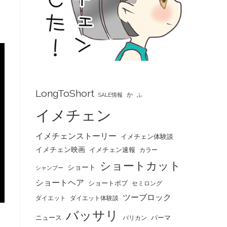
LongToShort
か
SALE情報
ふ
イメチェン
イメチェンストーリー
イメチェン体験談
イメチェン映画
イメチェン速報
カラー
ショートカット
ショート
シャンプー
ショートヘア
ショートボブ
セミロング
ツーブロック
ダイエット
ダイエット体験談
バッサリ
ニュース
パーマ
バリカン