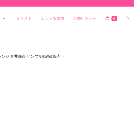
グ
イラスト
よくある質問
お問い合わせ
0
ャンジ 倉井那奈 サンプル動画&販売
>