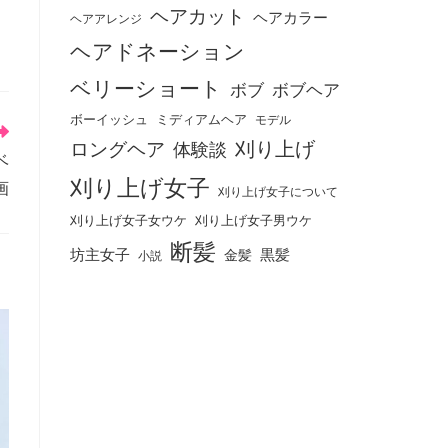
ヘアカット
ヘアカラー
ヘアアレンジ
ヘアドネーション
ベリーショート
ボブ
ボブヘア
ボーイッシュ
ミディアムヘア
モデル
刈り上げ
ロングヘア
体験談
ベ
刈り上げ女子
画
刈り上げ女子について
刈り上げ女子女ウケ
刈り上げ女子男ウケ
断髪
坊主女子
黒髪
金髪
小説