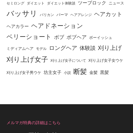
ツーブロック
ニュース
セミロング
ダイエット
ダイエット体験談
バッサリ
ヘアカット
パーマ
バリカン
ヘアアレンジ
ヘアドネーション
ヘアカラー
ベリーショート
ボブ
ボブヘア
ボーイッシュ
刈り上げ
ロングヘア
体験談
ミディアムヘア
モデル
刈り上げ女子
刈り上げ女子女ウケ
刈り上げ女子について
断髪
坊主女子
黒髪
金髪
刈り上げ女子男ウケ
小説
メルマガ特典の詳細はこちら