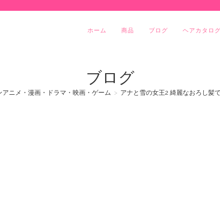
ホーム
商品
ブログ
ヘアカタロ
ブログ
ンアニメ・漫画・ドラマ・映画・ゲーム
>
アナと雪の女王2 綺麗なおろし髪