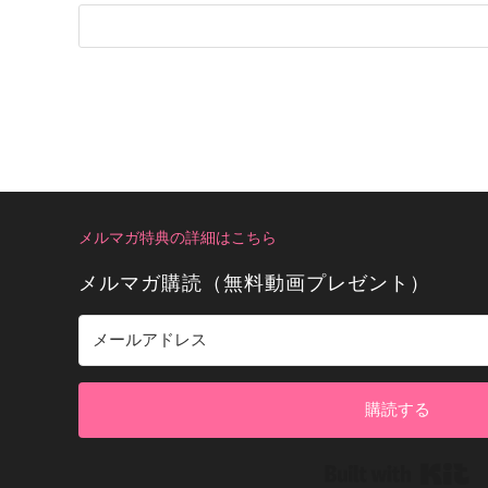
メルマガ特典の詳細はこちら
メルマガ購読（無料動画プレゼント）
購読する
Bui