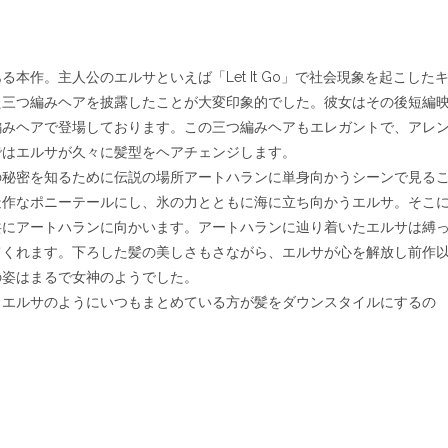
作。主人公のエルサといえば「Let It Go」で社会現象を起こした
た三つ編みヘアを披露したことが大変印象的でした。彼女はその後短編
編みヘアで登場しております。この三つ編みヘアもエレガントで、アレ
ではエルサが久々に髪型をヘアチェンジします。
の秘密を知るために伝説の場所アートハランに単身向かうシーンで見る
造作なポニーテールにし、氷の力とともに海に立ち向かうエルサ。そこ
共にアートハランに向かいます。アートハランに辿り着いたエルサは縛
てくれます。下ろした髪の美しさもさながら、エルサが心を解放し前作
の姿はまるで女神のようでした。
、エルサのようにいつもまとめている方が髪をダウンスタイルにするの
。