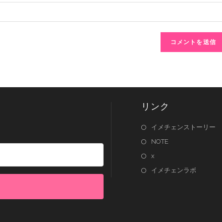
リンク
イメチェンストーリー
NOTE
x
イメチェンラボ
lt with Kit