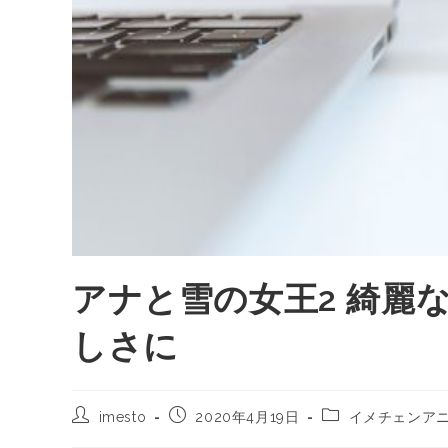
アナと雪の女王2 綺麗
しさに
imesto
2020年4月19日
イメチェンア