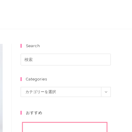
Search
Categories
カテゴリーを選択
おすすめ