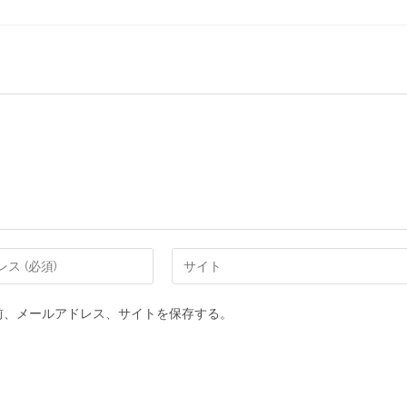
前、メールアドレス、サイトを保存する。