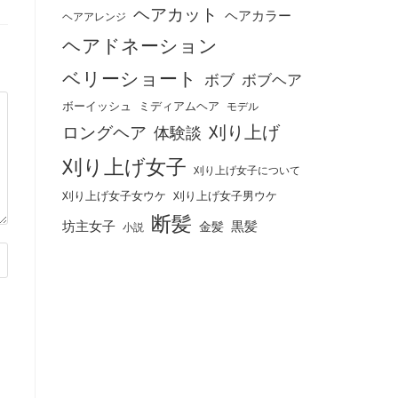
ヘアカット
ヘアカラー
ヘアアレンジ
ヘアドネーション
ベリーショート
ボブ
ボブヘア
ボーイッシュ
ミディアムヘア
モデル
刈り上げ
ロングヘア
体験談
刈り上げ女子
刈り上げ女子について
刈り上げ女子女ウケ
刈り上げ女子男ウケ
断髪
坊主女子
黒髪
金髪
小説