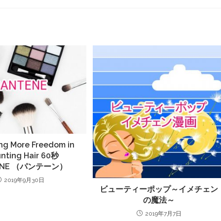
ng More Freedom in
unting Hair 60秒
ENE （パンテーン）
2019年9月30日
ビューティーポップ～イメチェン
の魔法～
2019年7月7日