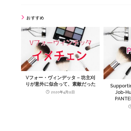
おすすめ
Vフォー・ヴィンデッタ – 坊主刈
りが意外に似合って、素敵だった
Supporti
Job-H
2020年4月11日
PANT