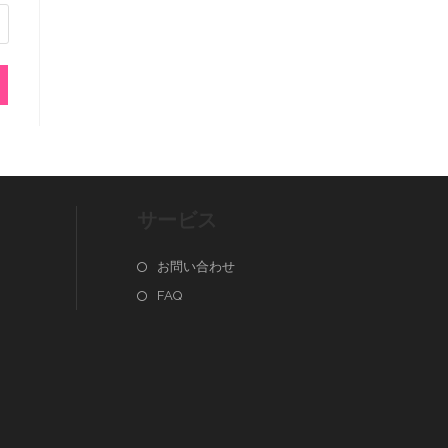
サービス
お問い合わせ
FAQ